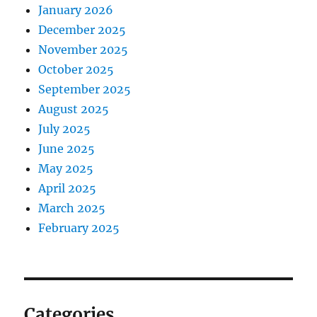
January 2026
December 2025
November 2025
October 2025
September 2025
August 2025
July 2025
June 2025
May 2025
April 2025
March 2025
February 2025
Categories