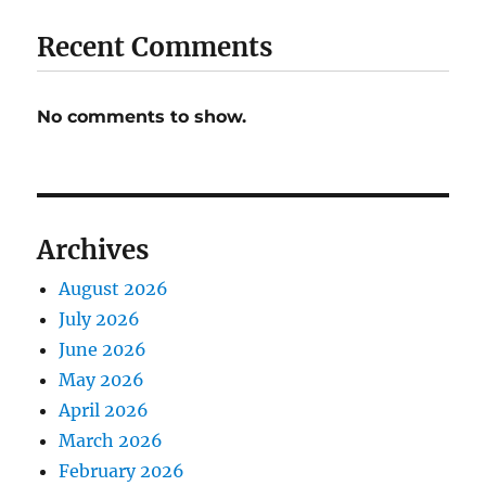
Recent Comments
No comments to show.
Archives
August 2026
July 2026
June 2026
May 2026
April 2026
March 2026
February 2026