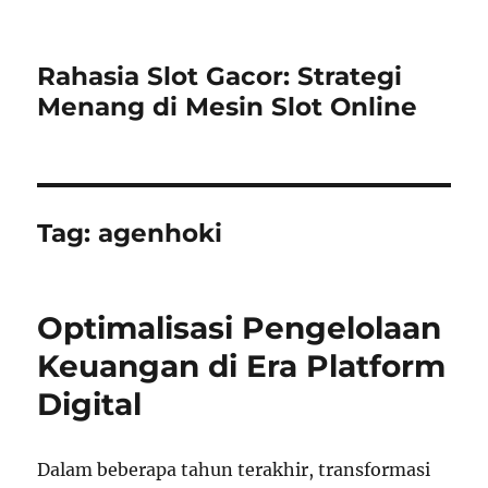
Rahasia Slot Gacor: Strategi
Menang di Mesin Slot Online
Tag:
agenhoki
Optimalisasi Pengelolaan
Keuangan di Era Platform
Digital
Dalam beberapa tahun terakhir, transformasi