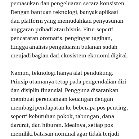
pemasukan dan pengeluaran secara konsisten.
Dengan bantuan teknologi, banyak aplikasi
dan platform yang memudahkan penyusunan
anggaran pribadi atau bisnis. Fitur seperti
pencatatan otomatis, pengingat tagihan,
hingga analisis pengeluaran bulanan sudah
menjadi bagian dari ekosistem ekonomi digital.
Namun, teknologi hanya alat pendukung.
Prinsip utamanya tetap pada pengendalian diri
dan disiplin finansial. Pengguna disarankan
membuat perencanaan keuangan dengan
membagi pendapatan ke beberapa pos penting,
seperti kebutuhan pokok, tabungan, dana
darurat, dan hiburan. Idealnya, setiap pos
memiliki batasan nominal agar tidak terjadi