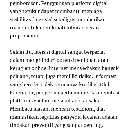
pemborosan. Penggunaan platform digital
yang terukur dapat membantu menjaga
stabilitas finansial sekaligus memberikan
ruang untuk menikmati hiburan secara
proporsional.
Selain itu, literasi digital sangat berperan
dalam menghindari potensi penipuan atau
kerugian online. Internet menyediakan banyak
peluang, tetapi juga memiliki risiko. Informasi
yang beredar tidak semuanya kredibel. Oleh
karena itu, pengguna perlu memeriksa reputasi
platform sebelum melakukan transaksi.
Membaca ulasan, mencari testimoni, dan
memastikan legalitas penyedia layanan adalah
tindakan preventif yang sangat penting.