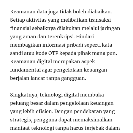
Keamanan data juga tidak boleh diabaikan.
Setiap aktivitas yang melibatkan transaksi
finansial sebaiknya dilakukan melalui jaringan
yang aman dan terenkripsi. Hindari
membagikan informasi pribadi seperti kata
sandi atau kode OTP kepada pihak mana pun.
Keamanan digital merupakan aspek
fundamental agar pengelolaan keuangan
berjalan lancar tanpa gangguan.
Singkatnya, teknologi digital membuka
peluang besar dalam pengelolaan keuangan
yang lebih efisien. Dengan pendekatan yang
strategis, pengguna dapat memaksimalkan
manfaat teknologi tanpa harus terjebak dalam