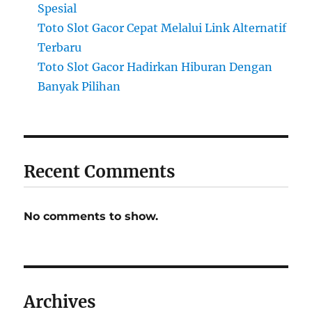
Spesial
Toto Slot Gacor Cepat Melalui Link Alternatif
Terbaru
Toto Slot Gacor Hadirkan Hiburan Dengan
Banyak Pilihan
Recent Comments
No comments to show.
Archives