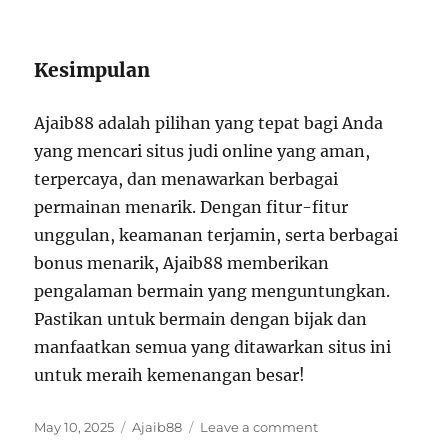
Kesimpulan
Ajaib88 adalah pilihan yang tepat bagi Anda
yang mencari situs judi online yang aman,
terpercaya, dan menawarkan berbagai
permainan menarik. Dengan fitur-fitur
unggulan, keamanan terjamin, serta berbagai
bonus menarik, Ajaib88 memberikan
pengalaman bermain yang menguntungkan.
Pastikan untuk bermain dengan bijak dan
manfaatkan semua yang ditawarkan situs ini
untuk meraih kemenangan besar!
Posted
Tags
on
May 10, 2025
Ajaib88
Leave a comment
on
Panduan