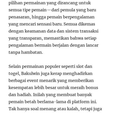
pilihan permainan yang dirancang untuk
semua tipe pemain—dari pemula yang baru
penasaran, hingga pemain berpengalaman
yang mencari sensasi baru. Semua dikemas
dengan keamanan data dan sistem transaksi
yang transparan, memastikan bahwa setiap
pengalaman bermain berjalan dengan lancar
tanpa hambatan.
Selain permainan populer seperti slot dan
togel, Bakulwin juga kerap menghadirkan
berbagai event menarik yang memberikan
kesempatan lebih besar untuk meraih bonus
dan hadiah. Inilah yang membuat banyak
pemain betah berlama-lama di platform ini.
Tak hanya soal menang atau kalah, tetapi juga