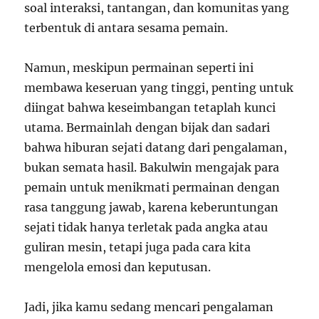
soal interaksi, tantangan, dan komunitas yang
terbentuk di antara sesama pemain.
Namun, meskipun permainan seperti ini
membawa keseruan yang tinggi, penting untuk
diingat bahwa keseimbangan tetaplah kunci
utama. Bermainlah dengan bijak dan sadari
bahwa hiburan sejati datang dari pengalaman,
bukan semata hasil. Bakulwin mengajak para
pemain untuk menikmati permainan dengan
rasa tanggung jawab, karena keberuntungan
sejati tidak hanya terletak pada angka atau
guliran mesin, tetapi juga pada cara kita
mengelola emosi dan keputusan.
Jadi, jika kamu sedang mencari pengalaman