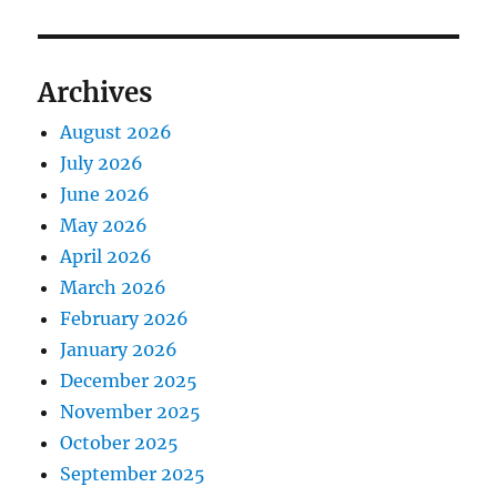
Archives
August 2026
July 2026
June 2026
May 2026
April 2026
March 2026
February 2026
January 2026
December 2025
November 2025
October 2025
September 2025