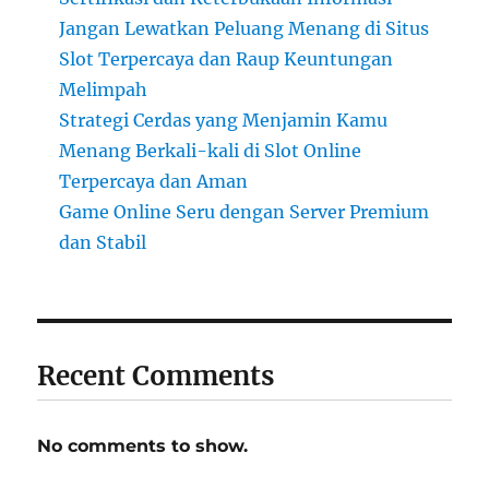
Jangan Lewatkan Peluang Menang di Situs
Slot Terpercaya dan Raup Keuntungan
Melimpah
Strategi Cerdas yang Menjamin Kamu
Menang Berkali-kali di Slot Online
Terpercaya dan Aman
Game Online Seru dengan Server Premium
dan Stabil
Recent Comments
No comments to show.