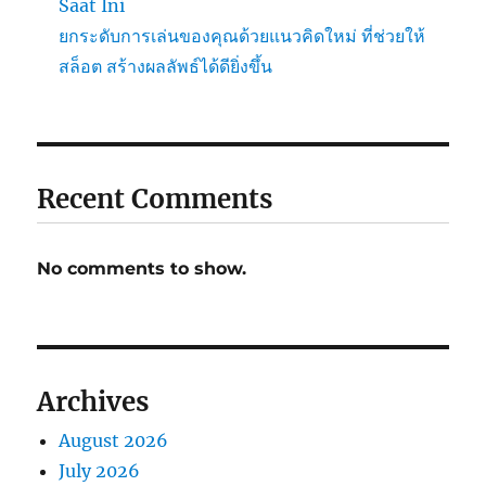
Saat Ini
ยกระดับการเล่นของคุณด้วยแนวคิดใหม่ ที่ช่วยให้
สล็อต สร้างผลลัพธ์ได้ดียิ่งขึ้น
Recent Comments
No comments to show.
Archives
August 2026
July 2026