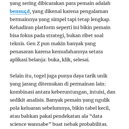
yang sering dibicarakan para pemain adalah
bensu4d
, yang dikenal karena pengalaman
bermainnya yang simpel tapi tetap lengkap.
Kehadiran platform seperti ini bikin pemain
bisa fokus pada strategi, bukan ribet soal
teknis. Gen Z pun makin banyak yang
penasaran karena kemudahannya setara
aplikasi belanja: buka, klik, selesai.
Selain itu, togel juga punya daya tarik unik
yang jarang ditemukan di permainan lain:
kombinasi antara keberuntungan, intuisi, dan
sedikit analisis. Banyak pemain yang ngulik
pola keluaran sebelumnya, bikin tabel kecil,
atau bahkan pakai pendekatan ala “data
science wannabe” buat nebak probabilitas.