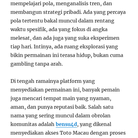
mempelajari pola, menganalisis tren, dan
membangun strategi pribadi. Ada yang percaya
pola tertentu bakal muncul dalam rentang
waktu spesifik, ada yang fokus di angka
melesat, dan ada juga yang suka eksperimen
tiap hari. Intinya, ada ruang eksplorasi yang
bikin permainan ini terasa hidup, bukan cuma
gambling tanpa arah.
Di tengah ramainya platform yang
menyediakan permainan ini, banyak pemain
juga mencari tempat main yang nyaman,
aman, dan punya reputasi baik. Salah satu
nama yang sering muncul dalam obrolan
komunitas adalah
bensu4d
, yang dikenal
menyediakan akses Toto Macau dengan proses