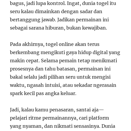
bagus, jadi lupa kontrol. Ingat, dunia togel itu
seru kalau dimainkan dengan sadar dan
bertanggung jawab. Jadikan permainan ini
sebagai sarana hiburan, bukan kewajiban.
Pada akhirnya, togel online akan terus
berkembang mengikuti gaya hidup digital yang
makin cepat. Selama pemain tetap menikmati
prosesnya dan tahu batasan, permainan ini
bakal selalu jadi pilihan seru untuk mengisi
waktu, ngasah intuisi, atau sekadar ngerasain
spark kecil pas angka keluar.
Jadi, kalau kamu penasaran, santai aja—
pelajari ritme permainannya, cari platform
yang nyaman, dan nikmati sensasinya. Dunia