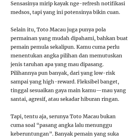
Sensasinya mirip kayak nge-refresh notifikasi
medsos, tapi yang ini potensinya bikin cuan.
Selain itu, Toto Macau juga punya pola
permainan yang mudah dipahami, bahkan buat
pemain pemula sekalipun. Kamu cuma perlu
menentukan angka pilihan dan memutuskan
jenis taruhan apa yang mau dipasang.
Pilihannya pun banyak, dari yang low-risk
sampai yang high-reward. Fleksibel banget,
tinggal sesuaikan gaya main kamu—mau yang
santai, agresif, atau sekadar hiburan ringan.
Tapi, tentu aja, serunya Toto Macau bukan
cuma soal “pasang angka lalu menunggu
keberuntungan”. Banyak pemain yang suka