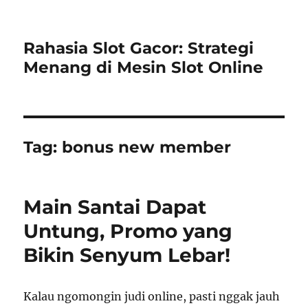
Rahasia Slot Gacor: Strategi
Menang di Mesin Slot Online
Tag:
bonus new member
Main Santai Dapat
Untung, Promo yang
Bikin Senyum Lebar!
Kalau ngomongin judi online, pasti nggak jauh