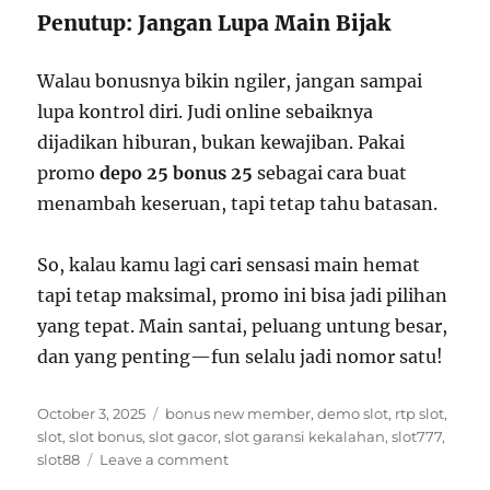
Penutup: Jangan Lupa Main Bijak
Walau bonusnya bikin ngiler, jangan sampai
lupa kontrol diri. Judi online sebaiknya
dijadikan hiburan, bukan kewajiban. Pakai
promo
depo 25 bonus 25
sebagai cara buat
menambah keseruan, tapi tetap tahu batasan.
So, kalau kamu lagi cari sensasi main hemat
tapi tetap maksimal, promo ini bisa jadi pilihan
yang tepat. Main santai, peluang untung besar,
dan yang penting—fun selalu jadi nomor satu!
Posted
Tags
October 3, 2025
bonus new member
,
demo slot
,
rtp slot
,
on
slot
,
slot bonus
,
slot gacor
,
slot garansi kekalahan
,
slot777
,
on
slot88
Leave a comment
Main