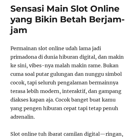
Emas
Sensasi Main Slot Online
Lewat
Sistem
yang Bikin Betah Berjam-
Terpercaya
jam
dan
Transparan
Permainan slot online udah lama jadi
primadona di dunia hiburan digital, dan makin
ke sini, vibes-nya malah makin rame. Bukan
cuma soal putar gulungan dan nunggu simbol
cocok, tapi seluruh pengalaman bermainnya
terasa lebih modern, interaktif, dan gampang
diakses kapan aja. Cocok banget buat kamu
yang pengen hiburan cepat tapi tetap penuh
adrenalin.
Slot online tuh ibarat camilan digital—ringan,