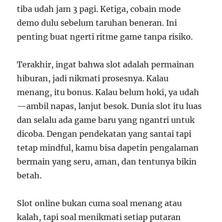
tiba udah jam 3 pagi. Ketiga, cobain mode
demo dulu sebelum taruhan beneran. Ini
penting buat ngerti ritme game tanpa risiko.
Terakhir, ingat bahwa slot adalah permainan
hiburan, jadi nikmati prosesnya. Kalau
menang, itu bonus. Kalau belum hoki, ya udah
—ambil napas, lanjut besok. Dunia slot itu luas
dan selalu ada game baru yang ngantri untuk
dicoba. Dengan pendekatan yang santai tapi
tetap mindful, kamu bisa dapetin pengalaman
bermain yang seru, aman, dan tentunya bikin
betah.
Slot online bukan cuma soal menang atau
kalah, tapi soal menikmati setiap putaran