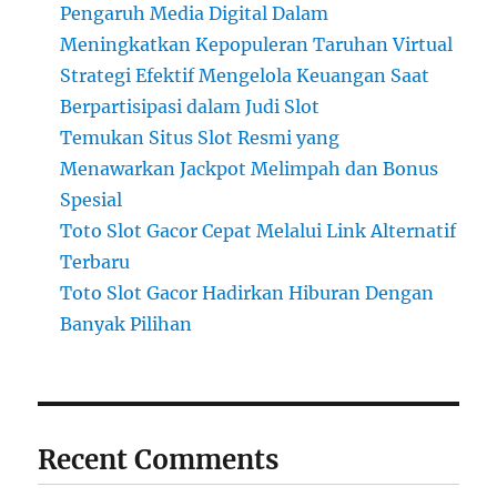
Pengaruh Media Digital Dalam
Meningkatkan Kepopuleran Taruhan Virtual
Strategi Efektif Mengelola Keuangan Saat
Berpartisipasi dalam Judi Slot
Temukan Situs Slot Resmi yang
Menawarkan Jackpot Melimpah dan Bonus
Spesial
Toto Slot Gacor Cepat Melalui Link Alternatif
Terbaru
Toto Slot Gacor Hadirkan Hiburan Dengan
Banyak Pilihan
Recent Comments