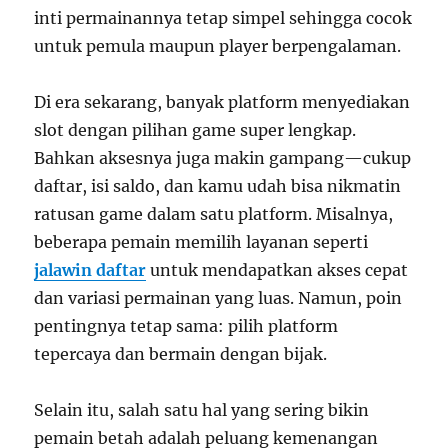
inti permainannya tetap simpel sehingga cocok
untuk pemula maupun player berpengalaman.
Di era sekarang, banyak platform menyediakan
slot dengan pilihan game super lengkap.
Bahkan aksesnya juga makin gampang—cukup
daftar, isi saldo, dan kamu udah bisa nikmatin
ratusan game dalam satu platform. Misalnya,
beberapa pemain memilih layanan seperti
jalawin daftar
untuk mendapatkan akses cepat
dan variasi permainan yang luas. Namun, poin
pentingnya tetap sama: pilih platform
tepercaya dan bermain dengan bijak.
Selain itu, salah satu hal yang sering bikin
pemain betah adalah peluang kemenangan