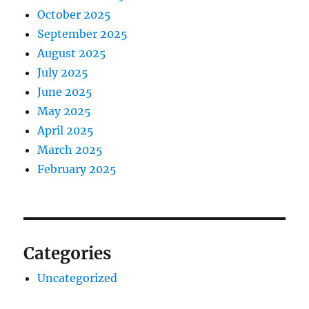
October 2025
September 2025
August 2025
July 2025
June 2025
May 2025
April 2025
March 2025
February 2025
Categories
Uncategorized