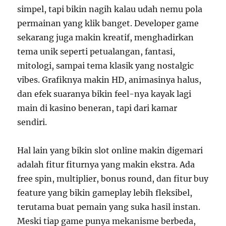
simpel, tapi bikin nagih kalau udah nemu pola
permainan yang klik banget. Developer game
sekarang juga makin kreatif, menghadirkan
tema unik seperti petualangan, fantasi,
mitologi, sampai tema klasik yang nostalgic
vibes. Grafiknya makin HD, animasinya halus,
dan efek suaranya bikin feel-nya kayak lagi
main di kasino beneran, tapi dari kamar
sendiri.
Hal lain yang bikin slot online makin digemari
adalah fitur fiturnya yang makin ekstra. Ada
free spin, multiplier, bonus round, dan fitur buy
feature yang bikin gameplay lebih fleksibel,
terutama buat pemain yang suka hasil instan.
Meski tiap game punya mekanisme berbeda,