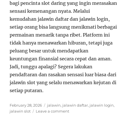
bagi pencinta slot daring yang ingin merasakan
sensasi kemenangan nyata. Melalui
kemudahan jalawin daftar dan jalawin login,
setiap orang bisa langsung menikmati berbagai
permainan menarik tanpa ribet. Platform ini
tidak hanya menawarkan hiburan, tetapi juga
peluang besar untuk mendapatkan
keuntungan finansial secara cepat dan aman.
Jadi, tunggu apalagi? Segera lakukan
pendaftaran dan rasakan sensasi luar biasa dari
jalawin slot yang selalu menawarkan kejutan di
setiap putaran.
Posted
Tags
February 28, 2026
jalawin
,
jalawin daftar
,
jalawin login
,
on
on
jalawin slot
Leave a comment
Amankan
Peluang