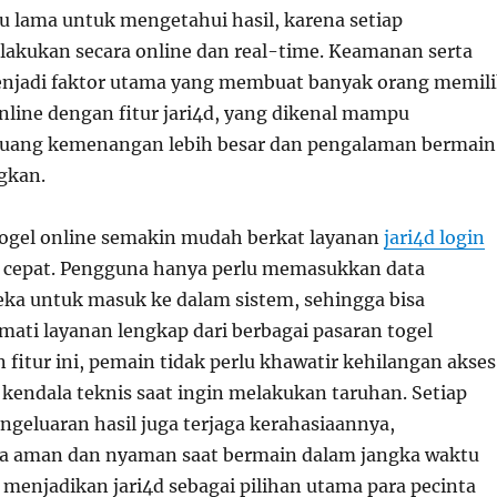
lama untuk mengetahui hasil, karena setiap
kukan secara online dan real-time. Keamanan serta
jadi faktor utama yang membuat banyak orang memil
online dengan fitur jari4d, yang dikenal mampu
uang kemenangan lebih besar dan pengalaman bermain
gkan.
togel online semakin mudah berkat layanan
jari4d login
 cepat. Pengguna hanya perlu memasukkan data
eka untuk masuk ke dalam sistem, sehingga bisa
ati layanan lengkap dari berbagai pasaran togel
 fitur ini, pemain tidak perlu khawatir kehilangan akses
kendala teknis saat ingin melakukan taruhan. Setiap
ngeluaran hasil juga terjaga kerahasiaannya,
a aman dan nyaman saat bermain dalam jangka waktu
i menjadikan jari4d sebagai pilihan utama para pecinta