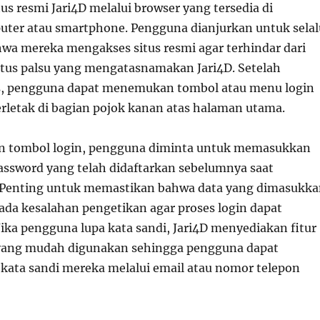
s resmi Jari4D melalui browser yang tersedia di
ter atau smartphone. Pengguna dianjurkan untuk selal
a mereka mengakses situs resmi agar terhindar dari
itus palsu yang mengatasnamakan Jari4D. Setelah
s, pengguna dapat menemukan tombol atau menu login
erletak di bagian pojok kanan atas halaman utama.
n tombol login, pengguna diminta untuk memasukkan
ssword yang telah didaftarkan sebelumnya saat
Penting untuk memastikan bahwa data yang dimasukka
 ada kesalahan pengetikan agar proses login dapat
 Jika pengguna lupa kata sandi, Jari4D menyediakan fitur
 yang mudah digunakan sehingga pengguna dapat
kata sandi mereka melalui email atau nomor telepon