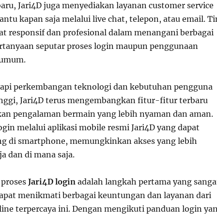
aru, Jari4D juga menyediakan layanan customer service
tu kapan saja melalui live chat, telepon, atau email. T
gat responsif dan profesional dalam menangani berbagai
rtanyaan seputar proses login maupun penggunaan
a umum.
pi perkembangan teknologi dan kebutuhan pengguna
nggi, Jari4D terus mengembangkan fitur-fitur terbaru
an pengalaman bermain yang lebih nyaman dan aman.
login melalui aplikasi mobile resmi Jari4D yang dapat
ng di smartphone, memungkinkan akses yang lebih
ja dan di mana saja.
 proses
Jari4D login
adalah langkah pertama yang sanga
apat menikmati berbagai keuntungan dan layanan dari
nline terpercaya ini. Dengan mengikuti panduan login ya