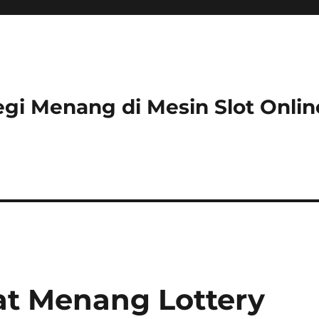
tegi Menang di Mesin Slot Onlin
pat Menang Lottery