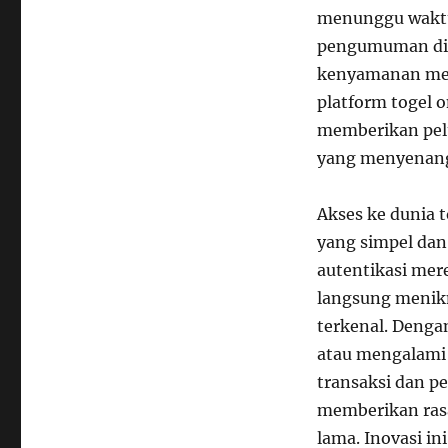
menunggu waktu 
pengumuman dila
kenyamanan men
platform togel 
memberikan pel
yang menyenan
Akses ke dunia 
yang simpel dan
autentikasi mer
langsung menikm
terkenal. Dengan
atau mengalami 
transaksi dan pe
memberikan ras
lama. Inovasi in