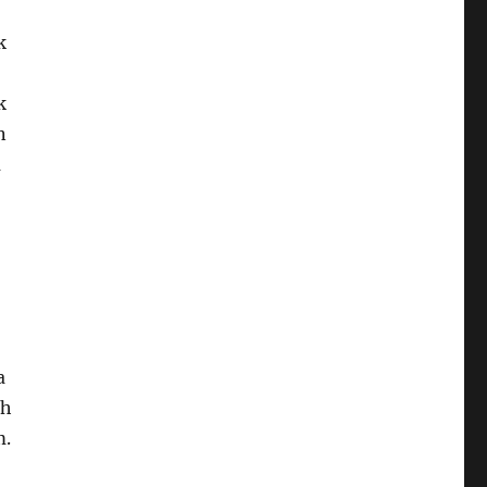
k
k
n
a
a
ah
m.