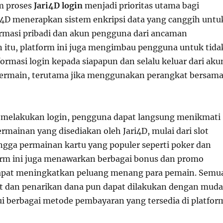
m proses
Jari4D login
menjadi prioritas utama bagi
ari4D menerapkan sistem enkripsi data yang canggih untu
rmasi pribadi dan akun pengguna dari ancaman
in itu, platform ini juga mengimbau pengguna untuk tida
rmasi login kepada siapapun dan selalu keluar dari aku
 bermain, terutama jika menggunakan perangkat bersam
l melakukan login, pengguna dapat langsung menikmati
ermainan yang disediakan oleh Jari4D, mulai dari slot
ingga permainan kartu yang populer seperti poker dan
form ini juga menawarkan berbagai bonus dan promo
apat meningkatkan peluang menang para pemain. Semu
it dan penarikan dana pun dapat dilakukan dengan mud
ui berbagai metode pembayaran yang tersedia di platfor