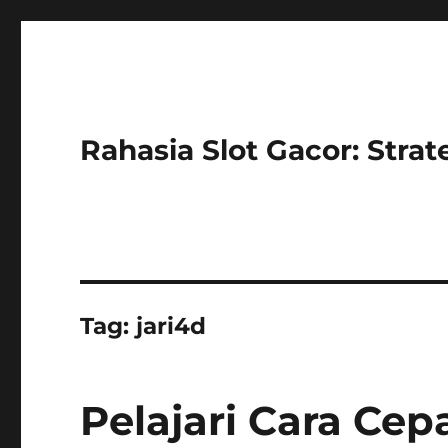
Rahasia Slot Gacor: Stra
Tag:
jari4d
Pelajari Cara Ce