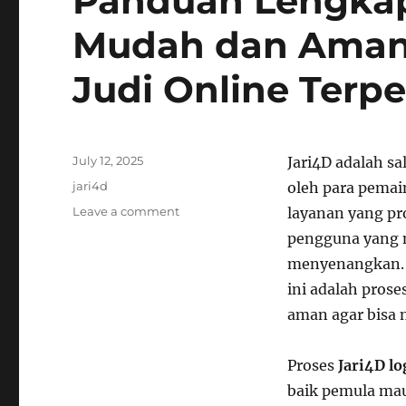
Panduan Lengkap 
Mudah dan Aman
Judi Online Terp
Posted
July 12, 2025
Jari4D adalah sa
on
Tags
jari4d
oleh para pemai
on
Leave a comment
layanan yang pr
Panduan
pengguna yang 
Lengkap
menyenangkan. 
Jari4D
Login:
ini adalah prose
Cara
aman agar bisa m
Mudah
dan
Aman
Proses
Jari4D lo
Mengakses
baik pemula ma
Platform