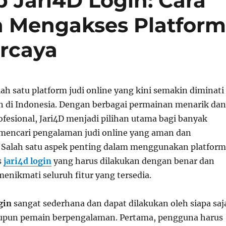
Jari4D Login: Cara
 Mengakses Platfor
ercaya
lah satu platform judi online yang kini semakin diminati
n di Indonesia. Dengan berbagai permainan menarik dan
ofesional, Jari4D menjadi pilihan utama bagi banyak
mencari pengalaman judi online yang aman dan
Salah satu aspek penting dalam menggunakan platform
s
jari4d login
yang harus dilakukan dengan benar dan
enikmati seluruh fitur yang tersedia.
gin
sangat sederhana dan dapat dilakukan oleh siapa saj
upun pemain berpengalaman. Pertama, pengguna harus