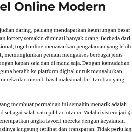
el Online Modern
judian daring, peluang mendapatkan keuntungan besar
an lottery semakin diminati banyak orang. Berbeda dari
onal, togel online menawarkan pengalaman yang lebih
at, memungkinkan pemain mengakses berbagai jenis
ungan kapan saja dan di mana saja. Dengan kemudahan
gguna beralih ke platform digital untuk menyalurkan
ereka dan meraih hasil maksimal dari taruhan yang
r yang membuat permainan ini semakin menarik adalah
d sebagai salah satu pilihan utama. Melalui sistem jari 4
enempatkan angka favorit mereka dengan keyakinan
asilnya langsung terlihat dan transparan. Tidak perlu lag