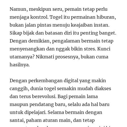
Namun, meskipun seru, pemain tetap perlu
menjaga kontrol. Togel itu permainan hiburan,
bukan jalan pintas menuju keajaiban instan.
Sikap bijak dan batasan diri itu penting banget.
Dengan demikian, pengalaman bermain tetap
menyenangkan dan nggak bikin stres. Kunci
utamanya? Nikmati prosesnya, bukan cuma
hasilnya.
Dengan perkembangan digital yang makin
canggih, dunia togel semakin mudah diakses
dan terus berevolusi. Bagi pemain lama
maupun pendatang baru, selalu ada hal baru
untuk dipelajari. Selama bermain dengan
santai, paham aturan main, dan tetap