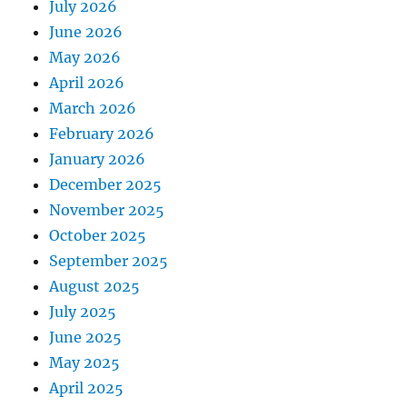
July 2026
June 2026
May 2026
April 2026
March 2026
February 2026
January 2026
December 2025
November 2025
October 2025
September 2025
August 2025
July 2025
June 2025
May 2025
April 2025