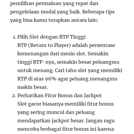
pemilihan permainan yang tepat dan
pengelolaan modal yang baik. Beberapa tips
yang bisa kamu terapkan antara lain:
Pilih Slot dengan RTP Tinggi
RTP (Return to Player) adalah persentase
kemenangan dari mesin slot. Semakin
tinggi RTP-nya, semakin besar peluangmu
untuk menang. Cari tahu slot yang memiliki
RTP di atas 96% agar peluang menangmu
makin besar.
Perhatikan Fitur Bonus dan Jackpot
Slot gacor biasanya memiliki fitur bonus
yang sering muncul dan peluang
mendapatkan jackpot besar. Jangan ragu
mencoba berbagai fitur bonus ini karena