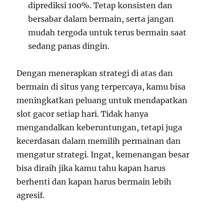
diprediksi 100%. Tetap konsisten dan
bersabar dalam bermain, serta jangan
mudah tergoda untuk terus bermain saat
sedang panas dingin.
Dengan menerapkan strategi di atas dan
bermain di situs yang terpercaya, kamu bisa
meningkatkan peluang untuk mendapatkan
slot gacor setiap hari. Tidak hanya
mengandalkan keberuntungan, tetapi juga
kecerdasan dalam memilih permainan dan
mengatur strategi. Ingat, kemenangan besar
bisa diraih jika kamu tahu kapan harus
berhenti dan kapan harus bermain lebih
agresif.