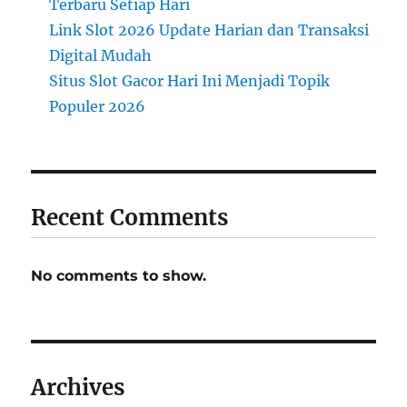
Terbaru Setiap Hari
Link Slot 2026 Update Harian dan Transaksi
Digital Mudah
Situs Slot Gacor Hari Ini Menjadi Topik
Populer 2026
Recent Comments
No comments to show.
Archives