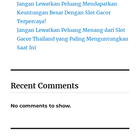
Jangan Lewatkan Peluang Mendapatkan
Keuntungan Besar Dengan Slot Gacor
Terpercaya!
Jangan Lewatkan Peluang Menang dari Slot
Gacor Thailand yang Paling Menguntungkan
Saat Ini
Recent Comments
No comments to show.