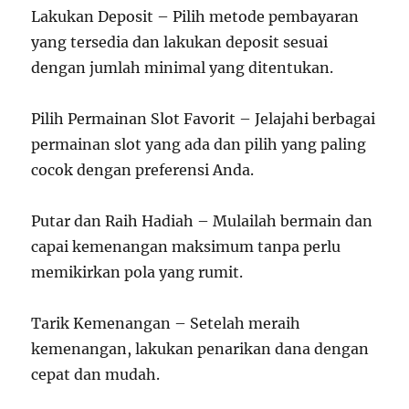
Lakukan Deposit – Pilih metode pembayaran
yang tersedia dan lakukan deposit sesuai
dengan jumlah minimal yang ditentukan.
Pilih Permainan Slot Favorit – Jelajahi berbagai
permainan slot yang ada dan pilih yang paling
cocok dengan preferensi Anda.
Putar dan Raih Hadiah – Mulailah bermain dan
capai kemenangan maksimum tanpa perlu
memikirkan pola yang rumit.
Tarik Kemenangan – Setelah meraih
kemenangan, lakukan penarikan dana dengan
cepat dan mudah.