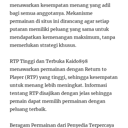
menawarkan kesempatan menang yang adil
bagi semua anggotanya. Mekanisme
permainan di situs ini dirancang agar setiap
putaran memiliki peluang yang sama untuk
mendapatkan kemenangan maksimum, tanpa
memerlukan strategi khusus.
RTP Tinggi dan Terbuka Kaido898
menawarkan permainan dengan Return to
Player (RTP) yang tinggi, sehingga kesempatan
untuk menang lebih meningkat. Informasi
tentang RTP disajikan dengan jelas sehingga
pemain dapat memilih permainan dengan
peluang terbaik.
Beragam Permainan dari Penyedia Terpercaya