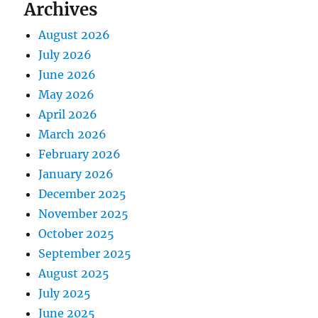
Archives
August 2026
July 2026
June 2026
May 2026
April 2026
March 2026
February 2026
January 2026
December 2025
November 2025
October 2025
September 2025
August 2025
July 2025
June 2025