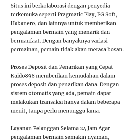
Situs ini berkolaborasi dengan penyedia
terkemuka seperti Pragmatic Play, PG Soft,
Habanero, dan lainnya untuk memberikan
pengalaman bermain yang menarik dan
bermanfaat. Dengan banyaknya variasi
permainan, pemain tidak akan merasa bosan.
Proses Deposit dan Penarikan yang Cepat
Kaido898 memberikan kemudahan dalam
proses deposit dan penarikan dana. Dengan
sistem otomatis yang ada, pemain dapat
melakukan transaksi hanya dalam beberapa
menit, tanpa perlu menunggu lama.
Layanan Pelanggan Selama 24 Jam Agar
pengalaman bermain semakin nyaman,