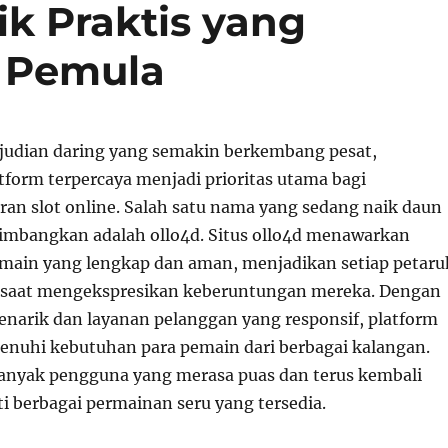
ik Praktis yang
 Pemula
judian daring yang semakin berkembang pesat,
orm terpercaya menjadi prioritas utama bagi
an slot online. Salah satu nama yang sedang naik daun
timbangkan adalah ollo4d. Situs ollo4d menawarkan
main yang lengkap dan aman, menjadikan setiap petaru
saat mengekspresikan keberuntungan mereka. Dengan
menarik dan layanan pelanggan yang responsif, platform
nuhi kebutuhan para pemain dari berbagai kalangan.
banyak pengguna yang merasa puas dan terus kembali
 berbagai permainan seru yang tersedia.