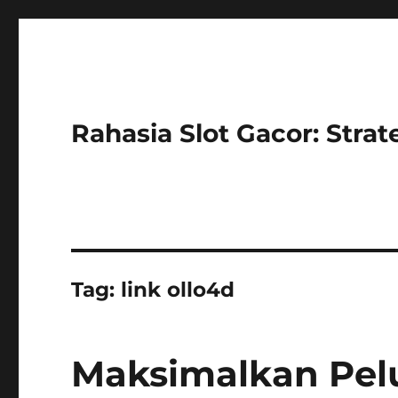
Rahasia Slot Gacor: Stra
Tag:
link ollo4d
Maksimalkan Pel