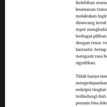
Mudah
Kelebihan utam
Dipahami
keamanan transa
Pemula
melakukan login
dirancang intuit
repot menghafal
berbagai piliha
dengan tema-tem
fantastis. Seti
mengusir rasa 
signifikan.
Tidak hanya men
mengedepankan 
enkripsi tingkat
terlindungi dari
pemain bisa fo