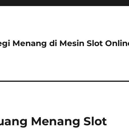
tegi Menang di Mesin Slot Onlin
uang Menang Slot