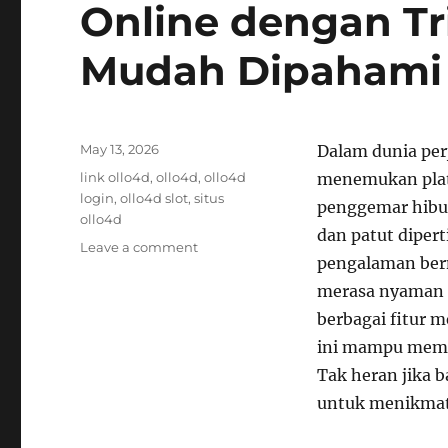
Online dengan Tr
Mudah Dipahami
Posted
May 13, 2026
Dalam dunia per
on
Tags
link ollo4d
,
ollo4d
,
ollo4d
menemukan platf
login
,
ollo4d slot
,
situs
penggemar hibur
ollo4d
dan patut diper
on
Leave a comment
pengalaman ber
Maksimalkan
Peluang
merasa nyaman 
Menang
berbagai fitur 
Slot
ini mampu meme
Online
dengan
Tak heran jika 
Trik
untuk menikmati
Praktis
yang