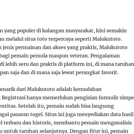
n yang populer di kalangan masyarakat, kini semakin
 melalui situs toto terpercaya seperti Malukutoto.
jenis permainan dan akses yang praktis, Malukutoto
 bagi pemain pemula maupun veteran. Pengalaman
di lebih seru dan praktis di platform ini, di mana taruha
pan saja dan di mana saja lewat perangkat favorit.
menarik dari Malukutoto adalah kemudahan
Registrasi hanya memerlukan pengisian formulir simpe
dentitas. Setelah itu, pemain sudah bisa langsung
ai pasaran togel. Situs ini juga menyediakan data hasil
l terbaru dan historis, membantu pemain menganalisis
u untuk taruhan selanjutnya. Dengan fitur ini, pemain