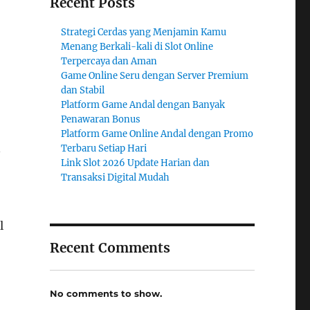
Recent Posts
Strategi Cerdas yang Menjamin Kamu
Menang Berkali-kali di Slot Online
Terpercaya dan Aman
Game Online Seru dengan Server Premium
dan Stabil
Platform Game Andal dengan Banyak
Penawaran Bonus
Platform Game Online Andal dengan Promo
n
Terbaru Setiap Hari
Link Slot 2026 Update Harian dan
Transaksi Digital Mudah
l
Recent Comments
No comments to show.