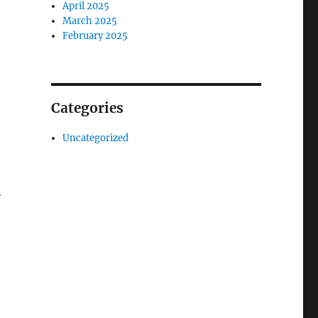
April 2025
March 2025
February 2025
Categories
Uncategorized
n