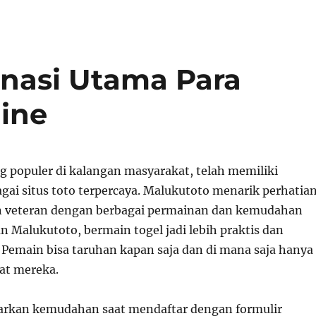
inasi Utama Para
line
g populer di kalangan masyarakat, telah memiliki
gai situs toto terpercaya. Malukutoto menarik perhatia
n veteran dengan berbagai permainan dan kemudahan
n Malukutoto, bermain togel jadi lebih praktis dan
emain bisa taruhan kapan saja dan di mana saja hanya
at mereka.
arkan kemudahan saat mendaftar dengan formulir