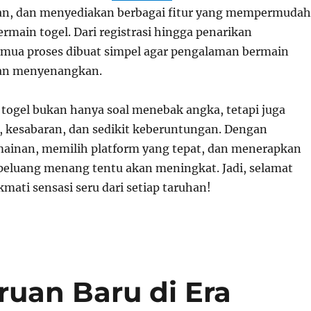
n, dan menyediakan berbagai fitur yang mempermudah
rmain togel. Dari registrasi hingga penarikan
mua proses dibuat simpel agar pengalaman bermain
an menyenangkan.
togel bukan hanya soal menebak angka, tetapi juga
i, kesabaran, dan sedikit keberuntungan. Dengan
inan, memilih platform yang tepat, dan menerapkan
, peluang menang tentu akan meningkat. Jadi, selamat
mati sensasi seru dari setiap taruhan!
uan Baru di Era