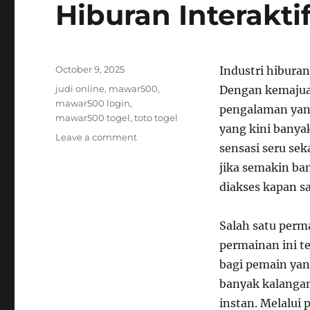
Hiburan Interakti
Posted
October 9, 2025
Industri hiburan
on
Tags
judi online
,
mawar500
,
Dengan kemajuan
mawar500 login
,
pengalaman yang
mawar500 togel
,
toto togel
yang kini banya
on
Leave a comment
sensasi seru se
Menyambut
Keseruan
jika semakin ba
Baru
diakses kapan sa
di
Era
Hiburan
Salah satu perm
Interaktif
permainan ini t
bagi pemain yan
banyak kalanga
instan. Melalui