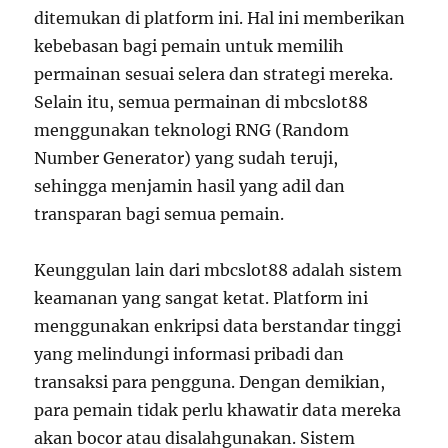
ditemukan di platform ini. Hal ini memberikan
kebebasan bagi pemain untuk memilih
permainan sesuai selera dan strategi mereka.
Selain itu, semua permainan di mbcslot88
menggunakan teknologi RNG (Random
Number Generator) yang sudah teruji,
sehingga menjamin hasil yang adil dan
transparan bagi semua pemain.
Keunggulan lain dari mbcslot88 adalah sistem
keamanan yang sangat ketat. Platform ini
menggunakan enkripsi data berstandar tinggi
yang melindungi informasi pribadi dan
transaksi para pengguna. Dengan demikian,
para pemain tidak perlu khawatir data mereka
akan bocor atau disalahgunakan. Sistem