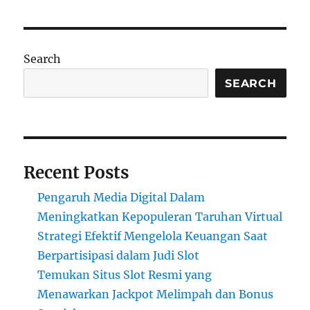
dan
Manajemen
Modal:
Kunci
Search
Profit
Jangka
SEARCH
Panjang
Recent Posts
Pengaruh Media Digital Dalam
Meningkatkan Kepopuleran Taruhan Virtual
Strategi Efektif Mengelola Keuangan Saat
Berpartisipasi dalam Judi Slot
Temukan Situs Slot Resmi yang
Menawarkan Jackpot Melimpah dan Bonus