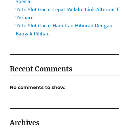
Spesial
Toto Slot Gacor Cepat Melalui Link Alternatif
Terbaru
Toto Slot Gacor Hadirkan Hiburan Dengan
Banyak Pilihan
Recent Comments
No comments to show.
Archives