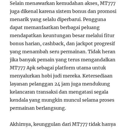
Selain menawarkan kemudahan akses, MT777
juga dikenal karena sistem bonus dan promosi
menarik yang selalu diperbarui. Pengguna
dapat memanfaatkan berbagai peluang
mendapatkan keuntungan besar melalui fitur
bonus harian, cashback, dan jackpot progresif
yang menambah seru permainan. Tidak heran
jika banyak pemain yang terus mengandalkan
MT777 Apk sebagai platform utama untuk
menyalurkan hobi judi mereka. Ketersediaan
layanan pelanggan 24 jam juga mendukung
kelancaran transaksi dan mengatasi segala
kendala yang mungkin muncul selama proses
permainan berlangsung.
Akhirnya, keunggulan dari MT777 tidak hanya