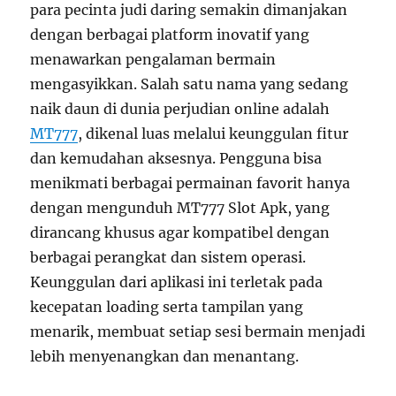
para pecinta judi daring semakin dimanjakan
dengan berbagai platform inovatif yang
menawarkan pengalaman bermain
mengasyikkan. Salah satu nama yang sedang
naik daun di dunia perjudian online adalah
MT777
, dikenal luas melalui keunggulan fitur
dan kemudahan aksesnya. Pengguna bisa
menikmati berbagai permainan favorit hanya
dengan mengunduh MT777 Slot Apk, yang
dirancang khusus agar kompatibel dengan
berbagai perangkat dan sistem operasi.
Keunggulan dari aplikasi ini terletak pada
kecepatan loading serta tampilan yang
menarik, membuat setiap sesi bermain menjadi
lebih menyenangkan dan menantang.