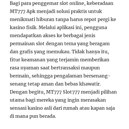
Bagi para penggemar slot online, keberadaan
MT777 Apk menjadi solusi praktis untuk
menikmati hiburan tanpa harus repot pergi ke
kasino fisik. Melalui aplikasi ini, pengguna
mendapatkan akses ke berbagai jenis
permainan slot dengan tema yang beragam
dan grafis yang memukau. Tidak hanya itu,
fitur keamanan yang terjamin memberikan
rasa nyaman saat bertransaksi maupun
bermain, sehingga pengalaman bersenang-
senang tetap aman dan bebas khawatir.
Dengan begitu, MT777 Slot777 menjadi pilihan
utama bagi mereka yang ingin merasakan
sensasi kasino asli dari rumah atau kapan saja
di mana pun berada.