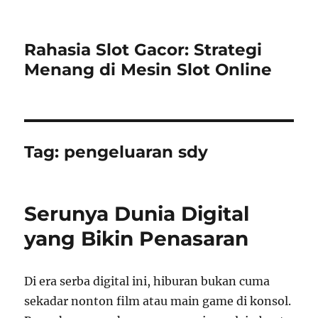
Rahasia Slot Gacor: Strategi
Menang di Mesin Slot Online
Tag:
pengeluaran sdy
Serunya Dunia Digital
yang Bikin Penasaran
Di era serba digital ini, hiburan bukan cuma
sekadar nonton film atau main game di konsol.