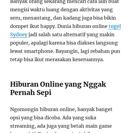
Banyak orang sekarang mencari cara lain buat
mengisi waktu luang dengan aktivitas yang
seru, menantang, dan kadang juga bisa bikin
dompet ikut happy. Dunia hiburan online
togel
Sydney
jadi salah satu alternatif yang makin
populer, apalagi karena bisa diakses langsung
lewat smartphone. Bayangin, lagi rebahan pun
tetap bisa ikut merasakan keseruannya.
Hiburan Online yang Nggak
Pernah Sepi
Ngomongin hiburan online, banyak banget
opsi yang bisa dicoba. Ada yang suka
streaming, ada juga yang betah main game