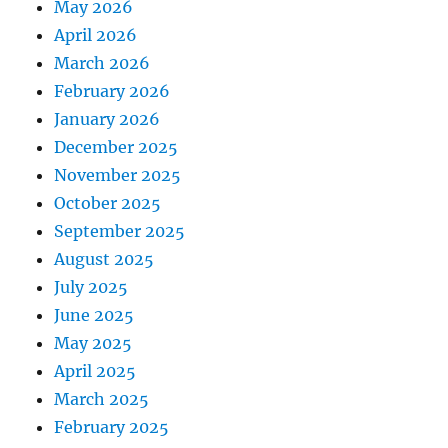
May 2026
April 2026
March 2026
February 2026
January 2026
December 2025
November 2025
October 2025
September 2025
August 2025
July 2025
June 2025
May 2025
April 2025
March 2025
February 2025