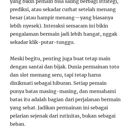
yang bikin pemain bisa saling berbagi strategi,
prediksi, atau sekadar curhat setelah menang
besar (atau hampir menang—yang biasanya
lebih nyesek). Interaksi semacam ini bikin
pengalaman bermain jadi lebih hangat, nggak
sekadar klik-putar-tunggu.
Meski begitu, penting juga buat tetap main
dengan santai dan bijak. Dunia permainan toto
dan slot memang seru, tapi tetap harus
dinikmati sebagai hiburan. Setiap pemain
punya batas masing-masing, dan memahami
batas itu adalah bagian dari perjalanan bermain
yang sehat. Jadikan permainan ini sebagai
pelarian sejenak dari rutinitas, bukan sebagai
beban.