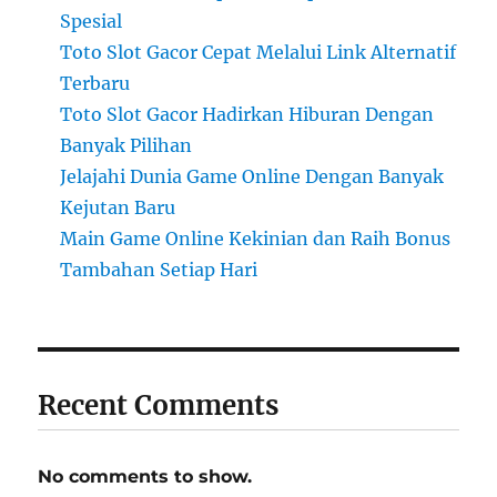
Spesial
Toto Slot Gacor Cepat Melalui Link Alternatif
Terbaru
Toto Slot Gacor Hadirkan Hiburan Dengan
Banyak Pilihan
Jelajahi Dunia Game Online Dengan Banyak
Kejutan Baru
Main Game Online Kekinian dan Raih Bonus
Tambahan Setiap Hari
Recent Comments
No comments to show.