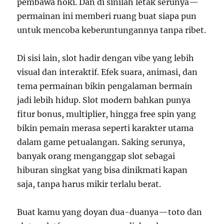
pembawa hoki. Dan di sinilah letak serunya—
permainan ini memberi ruang buat siapa pun
untuk mencoba keberuntungannya tanpa ribet.
Di sisi lain, slot hadir dengan vibe yang lebih
visual dan interaktif. Efek suara, animasi, dan
tema permainan bikin pengalaman bermain
jadi lebih hidup. Slot modern bahkan punya
fitur bonus, multiplier, hingga free spin yang
bikin pemain merasa seperti karakter utama
dalam game petualangan. Saking serunya,
banyak orang menganggap slot sebagai
hiburan singkat yang bisa dinikmati kapan
saja, tanpa harus mikir terlalu berat.
Buat kamu yang doyan dua-duanya—toto dan