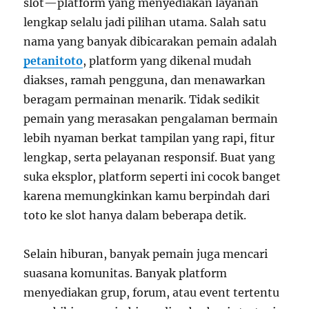
slot—platform yang menyediakan layanan
lengkap selalu jadi pilihan utama. Salah satu
nama yang banyak dibicarakan pemain adalah
petanitoto
, platform yang dikenal mudah
diakses, ramah pengguna, dan menawarkan
beragam permainan menarik. Tidak sedikit
pemain yang merasakan pengalaman bermain
lebih nyaman berkat tampilan yang rapi, fitur
lengkap, serta pelayanan responsif. Buat yang
suka eksplor, platform seperti ini cocok banget
karena memungkinkan kamu berpindah dari
toto ke slot hanya dalam beberapa detik.
Selain hiburan, banyak pemain juga mencari
suasana komunitas. Banyak platform
menyediakan grup, forum, atau event tertentu