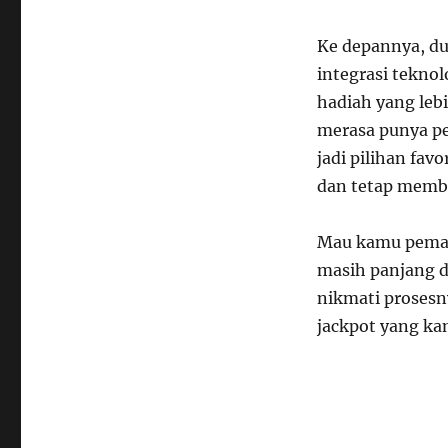
Ke depannya, du
integrasi teknol
hadiah yang leb
merasa punya per
jadi pilihan fav
dan tetap memb
Mau kamu pemain
masih panjang d
nikmati prosesny
jackpot yang k