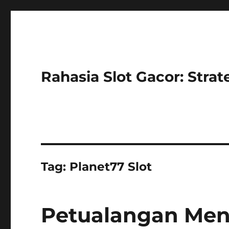
Rahasia Slot Gacor: Stra
Tag:
Planet77 Slot
Petualangan Men