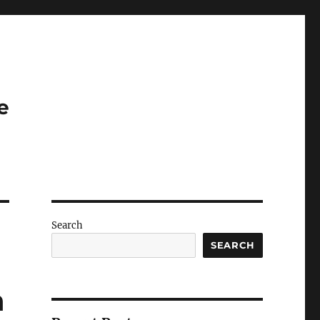
e
Search
SEARCH
h