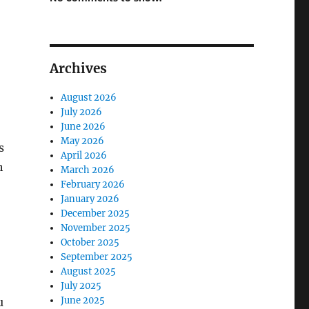
Archives
August 2026
July 2026
June 2026
May 2026
s
April 2026
h
March 2026
February 2026
January 2026
December 2025
November 2025
October 2025
September 2025
August 2025
July 2025
June 2025
u