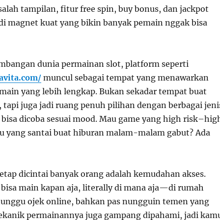
ah tampilan, fitur free spin, buy bonus, dan jackpot
jadi magnet kuat yang bikin banyak pemain nggak bisa
mbangan dunia permainan slot, platform seperti
lavita.com/
muncul sebagai tempat yang menawarkan
ain yang lebih lengkap. Bukan sekadar tempat buat
tapi juga jadi ruang penuh pilihan dengan berbagai jeni
bisa dicoba sesuai mood. Mau game yang high risk–hig
u yang santai buat hiburan malam-malam gabut? Ada
 tetap dicintai banyak orang adalah kemudahan akses.
bisa main kapan aja, literally di mana aja—di rumah
nunggu ojek online, bahkan pas nungguin temen yang
Mekanik permainannya juga gampang dipahami, jadi kam