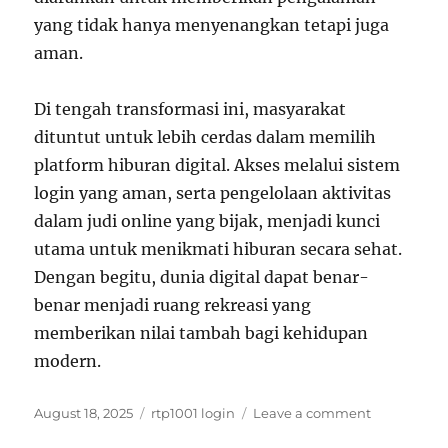
yang tidak hanya menyenangkan tetapi juga
aman.
Di tengah transformasi ini, masyarakat
dituntut untuk lebih cerdas dalam memilih
platform hiburan digital. Akses melalui sistem
login yang aman, serta pengelolaan aktivitas
dalam judi online yang bijak, menjadi kunci
utama untuk menikmati hiburan secara sehat.
Dengan begitu, dunia digital dapat benar-
benar menjadi ruang rekreasi yang
memberikan nilai tambah bagi kehidupan
modern.
Posted
Tags
on
August 18, 2025
rtp1001 login
Leave a comment
on
Menyelami