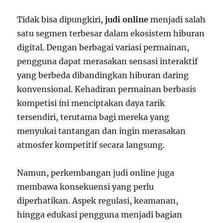
Tidak bisa dipungkiri,
judi online
menjadi salah
satu segmen terbesar dalam ekosistem hiburan
digital. Dengan berbagai variasi permainan,
pengguna dapat merasakan sensasi interaktif
yang berbeda dibandingkan hiburan daring
konvensional. Kehadiran permainan berbasis
kompetisi ini menciptakan daya tarik
tersendiri, terutama bagi mereka yang
menyukai tantangan dan ingin merasakan
atmosfer kompetitif secara langsung.
Namun, perkembangan judi online juga
membawa konsekuensi yang perlu
diperhatikan. Aspek regulasi, keamanan,
hingga edukasi pengguna menjadi bagian