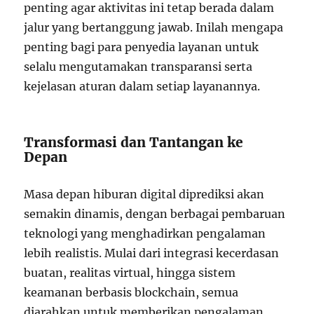
penting agar aktivitas ini tetap berada dalam
jalur yang bertanggung jawab. Inilah mengapa
penting bagi para penyedia layanan untuk
selalu mengutamakan transparansi serta
kejelasan aturan dalam setiap layanannya.
Transformasi dan Tantangan ke
Depan
Masa depan hiburan digital diprediksi akan
semakin dinamis, dengan berbagai pembaruan
teknologi yang menghadirkan pengalaman
lebih realistis. Mulai dari integrasi kecerdasan
buatan, realitas virtual, hingga sistem
keamanan berbasis blockchain, semua
diarahkan untuk memberikan pengalaman