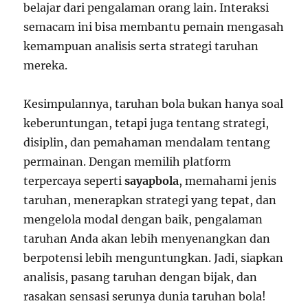
belajar dari pengalaman orang lain. Interaksi
semacam ini bisa membantu pemain mengasah
kemampuan analisis serta strategi taruhan
mereka.
Kesimpulannya, taruhan bola bukan hanya soal
keberuntungan, tetapi juga tentang strategi,
disiplin, dan pemahaman mendalam tentang
permainan. Dengan memilih platform
terpercaya seperti
sayapbola
, memahami jenis
taruhan, menerapkan strategi yang tepat, dan
mengelola modal dengan baik, pengalaman
taruhan Anda akan lebih menyenangkan dan
berpotensi lebih menguntungkan. Jadi, siapkan
analisis, pasang taruhan dengan bijak, dan
rasakan sensasi serunya dunia taruhan bola!