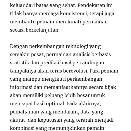
keluar dari batas yang sehat. Pendekatan ini
tidak hanya menjaga konsistensi, tetapi juga
membantu pemain menikmati permainan
secara berkelanjutan.
Dengan perkembangan teknologi yang
semakin pesat, permainan analisis berbasis
statistik dan prediksi hasil pertandingan
tampaknya akan terus berevolusi. Para pemain
yang mampu mengikuti perkembangan
informasi dan memanfaatkannya secara bijak
akan memiliki peluang lebih besar untuk
mencapai hasil optimal. Pada akhirnya,
pemahaman yang mendalam, data yang
akurat, dan keputusan yang terarah menjadi
kombinasi yang memungkinkan pemain