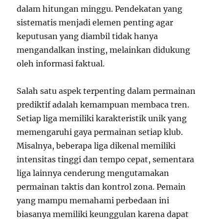
dalam hitungan minggu. Pendekatan yang
sistematis menjadi elemen penting agar
keputusan yang diambil tidak hanya
mengandalkan insting, melainkan didukung
oleh informasi faktual.
Salah satu aspek terpenting dalam permainan
prediktif adalah kemampuan membaca tren.
Setiap liga memiliki karakteristik unik yang
memengaruhi gaya permainan setiap klub.
Misalnya, beberapa liga dikenal memiliki
intensitas tinggi dan tempo cepat, sementara
liga lainnya cenderung mengutamakan
permainan taktis dan kontrol zona. Pemain
yang mampu memahami perbedaan ini
biasanya memiliki keunggulan karena dapat