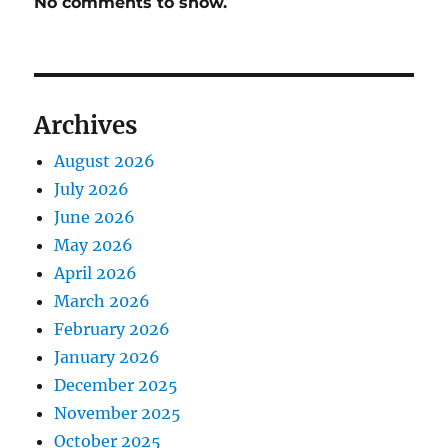
No comments to show.
Archives
August 2026
July 2026
June 2026
May 2026
April 2026
March 2026
February 2026
January 2026
December 2025
November 2025
October 2025