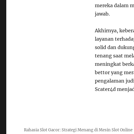
mereka dalam me
jawab.
Akhirnya, kebe
layanan terhada
solid dan dukun
tenang saat mela
meningkat berkat
bettor yang mer
pengalaman judi
Scater4d menjadi
Rahasia Slot Gacor: Strategi Menang di Mesin Slot Online