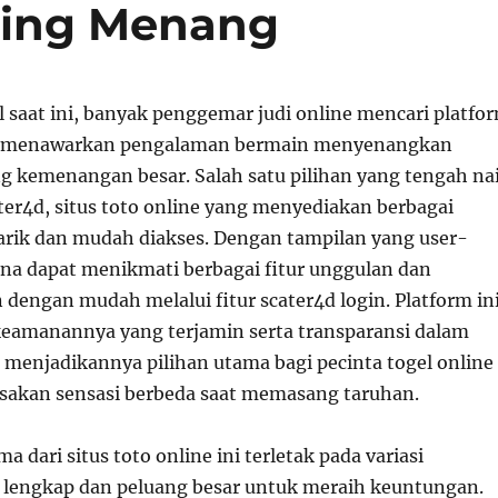
ring Menang
l saat ini, banyak penggemar judi online mencari platfo
g menawarkan pengalaman bermain menyenangkan
ng kemenangan besar. Salah satu pilihan yang tengah na
ter4d, situs toto online yang menyediakan berbagai
rik dan mudah diakses. Dengan tampilan yang user-
una dapat menikmati berbagai fitur unggulan dan
dengan mudah melalui fitur scater4d login. Platform in
keamanannya yang terjamin serta transparansi dalam
, menjadikannya pilihan utama bagi pecinta togel online
sakan sensasi berbeda saat memasang taruhan.
 dari situs toto online ini terletak pada variasi
lengkap dan peluang besar untuk meraih keuntungan.