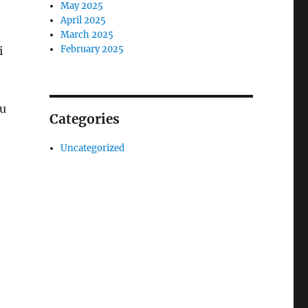
May 2025
April 2025
March 2025
February 2025
i
pu
Categories
Uncategorized