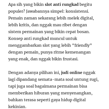
Apa sih yang bikin
slot anti rungkad
begitu
populer? Jawabannya simpel: konsistensi.
Pemain zaman sekarang lebih melek digital,
lebih kritis, dan nggak mau ribet dengan
sistem permainan yang bikin cepat bosan.
Konsep anti rungkad muncul untuk
menggambarkan slot yang lebih “friendly”
dengan pemain, punya ritme kemenangan
yang enak, dan nggak bikin frustasi.
Dengan adanya pilihan ini,
judi online
nggak
lagi dipandang semata-mata soal untung rugi,
tapi juga soal bagaimana permainan bisa
memberikan hiburan yang menyenangkan,
bahkan terasa seperti gaya hidup digital
kekinian.