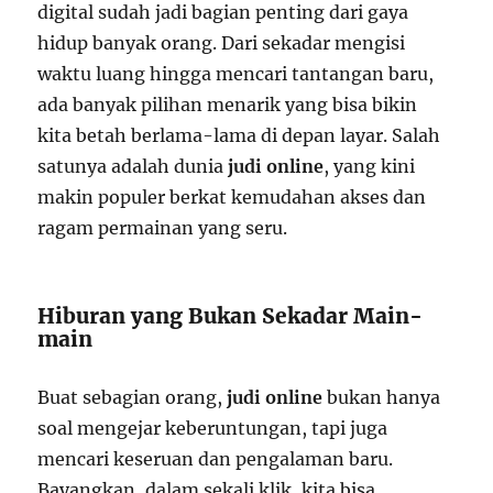
digital sudah jadi bagian penting dari gaya
hidup banyak orang. Dari sekadar mengisi
waktu luang hingga mencari tantangan baru,
ada banyak pilihan menarik yang bisa bikin
kita betah berlama-lama di depan layar. Salah
satunya adalah dunia
judi online
, yang kini
makin populer berkat kemudahan akses dan
ragam permainan yang seru.
Hiburan yang Bukan Sekadar Main-
main
Buat sebagian orang,
judi online
bukan hanya
soal mengejar keberuntungan, tapi juga
mencari keseruan dan pengalaman baru.
Bayangkan, dalam sekali klik, kita bisa