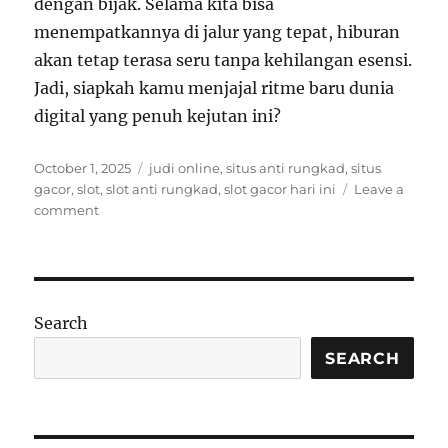
dengan bijak. Selama kita bisa
menempatkannya di jalur yang tepat, hiburan
akan tetap terasa seru tanpa kehilangan esensi.
Jadi, siapkah kamu menjajal ritme baru dunia
digital yang penuh kejutan ini?
Posted
Tags
October 1, 2025
judi online
,
situs anti rungkad
,
situs
on
gacor
,
slot
,
slot anti rungkad
,
slot gacor hari ini
Leave a
on
comment
Ritme
Digital
Seru
di
Balik
Search
Layar
Hiburan
SEARCH
Modern