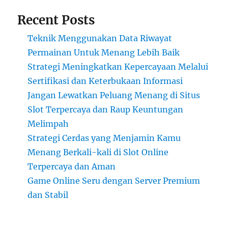
Recent Posts
Teknik Menggunakan Data Riwayat
Permainan Untuk Menang Lebih Baik
Strategi Meningkatkan Kepercayaan Melalui
Sertifikasi dan Keterbukaan Informasi
Jangan Lewatkan Peluang Menang di Situs
Slot Terpercaya dan Raup Keuntungan
Melimpah
Strategi Cerdas yang Menjamin Kamu
Menang Berkali-kali di Slot Online
Terpercaya dan Aman
Game Online Seru dengan Server Premium
dan Stabil