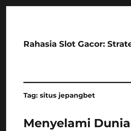
Rahasia Slot Gacor: Stra
Tag:
situs jepangbet
Menyelami Dunia 