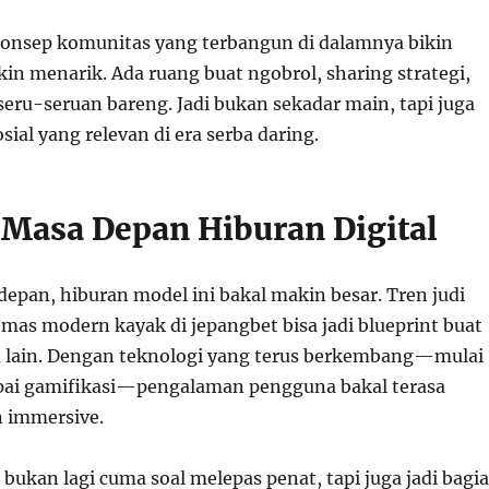
konsep komunitas yang terbangun di dalamnya bikin
n menarik. Ada ruang buat ngobrol, sharing strategi,
seru-seruan bareng. Jadi bukan sekadar main, tapi juga
osial yang relevan di era serba daring.
Masa Depan Hiburan Digital
 depan, hiburan model ini bakal makin besar. Tren judi
mas modern kayak di jepangbet bisa jadi blueprint buat
 lain. Dengan teknologi yang terus berkembang—mulai
mpai gamifikasi—pengalaman pengguna bakal terasa
 immersive.
 bukan lagi cuma soal melepas penat, tapi juga jadi bagi