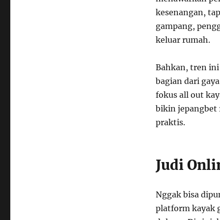
kesenangan, tap
gampang, penggu
keluar rumah.
Bahkan, tren in
bagian dari gaya
fokus all out ka
bikin jepangbet
praktis.
Judi Onl
Nggak bisa dipu
platform kayak 