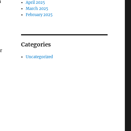
n
April 2025
March 2025
February 2025
Categories
r
Uncategorized