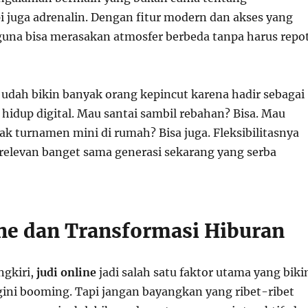
i juga adrenalin. Dengan fitur modern dan akses yang
na bisa merasakan atmosfer berbeda tanpa harus repo
i udah bikin banyak orang kepincut karena hadir sebagai
 hidup digital. Mau santai sambil rebahan? Bisa. Mau
yak turnamen mini di rumah? Bisa juga. Fleksibilitasnya
 relevan banget sama generasi sekarang yang serba
ine dan Transformasi Hiburan
ngkiri,
judi online
jadi salah satu faktor utama yang biki
gini booming. Tapi jangan bayangkan yang ribet-ribet