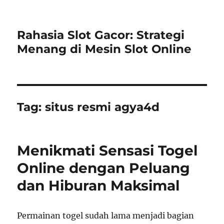
Rahasia Slot Gacor: Strategi
Menang di Mesin Slot Online
Tag:
situs resmi agya4d
Menikmati Sensasi Togel
Online dengan Peluang
dan Hiburan Maksimal
Permainan togel sudah lama menjadi bagian