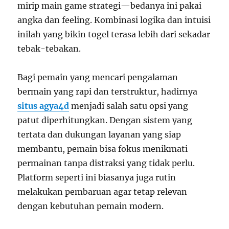
mirip main game strategi—bedanya ini pakai
angka dan feeling. Kombinasi logika dan intuisi
inilah yang bikin togel terasa lebih dari sekadar
tebak-tebakan.
Bagi pemain yang mencari pengalaman
bermain yang rapi dan terstruktur, hadirnya
situs agya4d
menjadi salah satu opsi yang
patut diperhitungkan. Dengan sistem yang
tertata dan dukungan layanan yang siap
membantu, pemain bisa fokus menikmati
permainan tanpa distraksi yang tidak perlu.
Platform seperti ini biasanya juga rutin
melakukan pembaruan agar tetap relevan
dengan kebutuhan pemain modern.