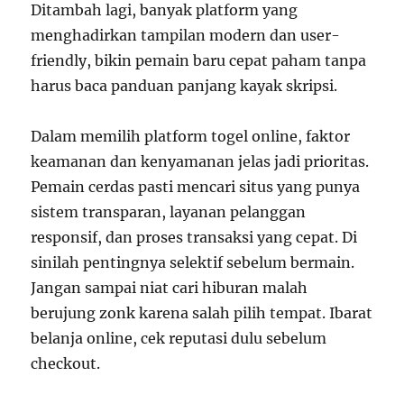
Ditambah lagi, banyak platform yang
menghadirkan tampilan modern dan user-
friendly, bikin pemain baru cepat paham tanpa
harus baca panduan panjang kayak skripsi.
Dalam memilih platform togel online, faktor
keamanan dan kenyamanan jelas jadi prioritas.
Pemain cerdas pasti mencari situs yang punya
sistem transparan, layanan pelanggan
responsif, dan proses transaksi yang cepat. Di
sinilah pentingnya selektif sebelum bermain.
Jangan sampai niat cari hiburan malah
berujung zonk karena salah pilih tempat. Ibarat
belanja online, cek reputasi dulu sebelum
checkout.