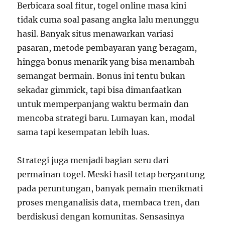
Berbicara soal fitur, togel online masa kini
tidak cuma soal pasang angka lalu menunggu
hasil. Banyak situs menawarkan variasi
pasaran, metode pembayaran yang beragam,
hingga bonus menarik yang bisa menambah
semangat bermain. Bonus ini tentu bukan
sekadar gimmick, tapi bisa dimanfaatkan
untuk memperpanjang waktu bermain dan
mencoba strategi baru. Lumayan kan, modal
sama tapi kesempatan lebih luas.
Strategi juga menjadi bagian seru dari
permainan togel. Meski hasil tetap bergantung
pada peruntungan, banyak pemain menikmati
proses menganalisis data, membaca tren, dan
berdiskusi dengan komunitas. Sensasinya