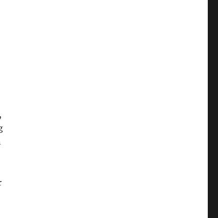
,
g
n
r