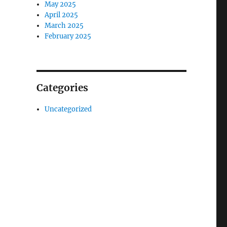
May 2025
April 2025
March 2025
February 2025
Categories
Uncategorized