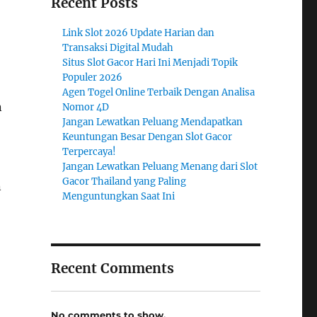
Recent Posts
Link Slot 2026 Update Harian dan
Transaksi Digital Mudah
Situs Slot Gacor Hari Ini Menjadi Topik
Populer 2026
Agen Togel Online Terbaik Dengan Analisa
n
Nomor 4D
Jangan Lewatkan Peluang Mendapatkan
Keuntungan Besar Dengan Slot Gacor
Terpercaya!
Jangan Lewatkan Peluang Menang dari Slot
Gacor Thailand yang Paling
n
Menguntungkan Saat Ini
Recent Comments
No comments to show.