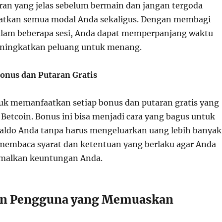
an yang jelas sebelum bermain dan jangan tergoda
tkan semua modal Anda sekaligus. Dengan membagi
alam beberapa sesi, Anda dapat memperpanjang waktu
ningkatkan peluang untuk menang.
onus dan Putaran Gratis
uk memanfaatkan setiap bonus dan putaran gratis yang
Betcoin. Bonus ini bisa menjadi cara yang bagus untuk
ldo Anda tanpa harus mengeluarkan uang lebih banyak
membaca syarat dan ketentuan yang berlaku agar Anda
malkan keuntungan Anda.
n Pengguna yang Memuaskan