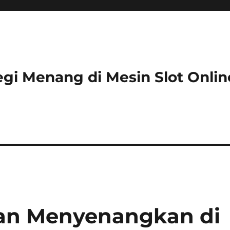
tegi Menang di Mesin Slot Onlin
an Menyenangkan di