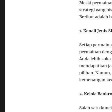
Meski permainan
strategi yang b
Berikut adalah b
1. Kenali Jenis 
Setiap permainan
permainan denga
Anda lebih suka
mendapatkan jack
pilihan. Namun,
kemenangan keci
2. Kelola Bankr
Salah satu kunc