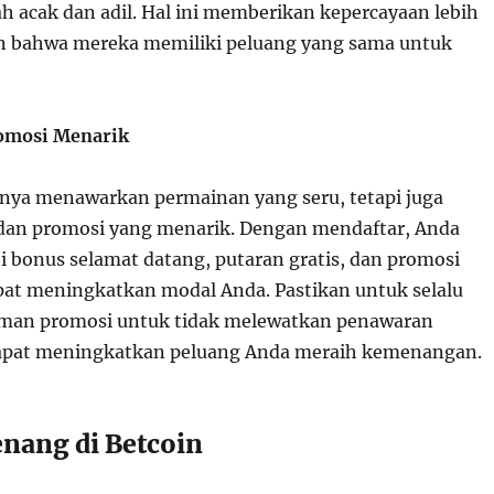
h acak dan adil. Hal ini memberikan kepercayaan lebih
n bahwa mereka memiliki peluang yang sama untuk
romosi Menarik
anya menawarkan permainan yang seru, tetapi juga
dan promosi yang menarik. Dengan mendaftar, Anda
 bonus selamat datang, putaran gratis, dan promosi
pat meningkatkan modal Anda. Pastikan untuk selalu
man promosi untuk tidak melewatkan penawaran
apat meningkatkan peluang Anda meraih kemenangan.
enang di Betcoin