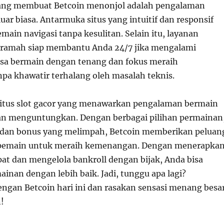
yang membuat Betcoin menonjol adalah pengalaman
ar biasa. Antarmuka situs yang intuitif dan responsif
in navigasi tanpa kesulitan. Selain itu, layanan
 ramah siap membantu Anda 24/7 jika mengalami
isa bermain dengan tenang dan fokus meraih
a khawatir terhalang oleh masalah teknis.
situs slot gacor yang menawarkan pengalaman bermain
an menguntungkan. Dengan berbagai pilihan permainan
y, dan bonus yang melimpah, Betcoin memberikan peluan
a pemain untuk meraih kemenangan. Dengan menerapka
pat dan mengelola bankroll dengan bijak, Anda bisa
inan dengan lebih baik. Jadi, tunggu apa lagi?
ngan Betcoin hari ini dan rasakan sensasi menang besa
!