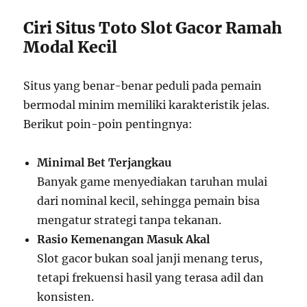
Ciri Situs Toto Slot Gacor Ramah
Modal Kecil
Situs yang benar-benar peduli pada pemain
bermodal minim memiliki karakteristik jelas.
Berikut poin-poin pentingnya:
Minimal Bet Terjangkau
Banyak game menyediakan taruhan mulai
dari nominal kecil, sehingga pemain bisa
mengatur strategi tanpa tekanan.
Rasio Kemenangan Masuk Akal
Slot gacor bukan soal janji menang terus,
tetapi frekuensi hasil yang terasa adil dan
konsisten.