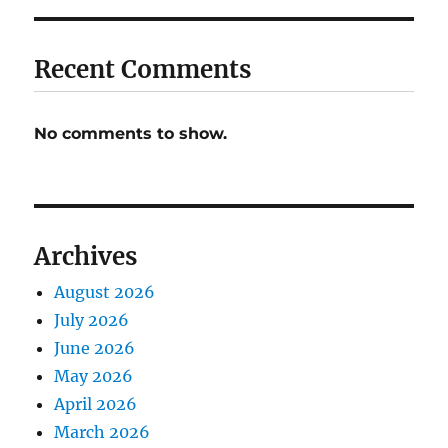
Recent Comments
No comments to show.
Archives
August 2026
July 2026
June 2026
May 2026
April 2026
March 2026