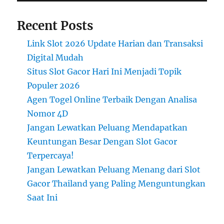
Kecil
Recent Posts
Link Slot 2026 Update Harian dan Transaksi
Digital Mudah
Situs Slot Gacor Hari Ini Menjadi Topik
Populer 2026
Agen Togel Online Terbaik Dengan Analisa
Nomor 4D
Jangan Lewatkan Peluang Mendapatkan
Keuntungan Besar Dengan Slot Gacor
Terpercaya!
Jangan Lewatkan Peluang Menang dari Slot
Gacor Thailand yang Paling Menguntungkan
Saat Ini