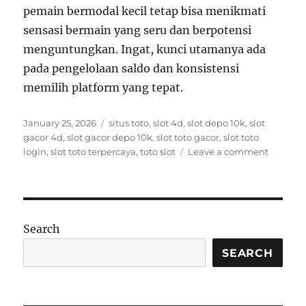
pemain bermodal kecil tetap bisa menikmati
sensasi bermain yang seru dan berpotensi
menguntungkan. Ingat, kunci utamanya ada
pada pengelolaan saldo dan konsistensi
memilih platform yang tepat.
Posted
Tags
January 25, 2026
situs toto
,
slot 4d
,
slot depo 10k
,
slot
on
gacor 4d
,
slot gacor depo 10k
,
slot toto gacor
,
slot toto
on
login
,
slot toto terpercaya
,
toto slot
Leave a comment
Situs
Toto
Slot
Gacor
yang
Search
Dikenal
Paling
SEARCH
Ramah
untuk
Modal