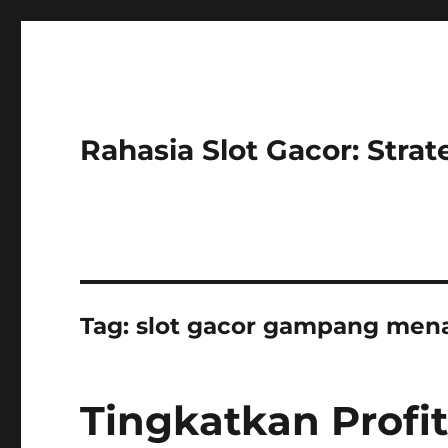
Rahasia Slot Gacor: Stra
Tag:
slot gacor gampang men
Tingkatkan Profit 