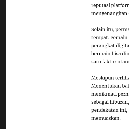
reputasi platfo
menyenangkan 
Selain itu, perm
tempat. Pemain 
perangkat digit
bermain bisa di
satu faktor utama
Meskipun terlih
Menentukan bat
menikmati perma
sebagai hiburan
pendekatan ini,
memuaskan.