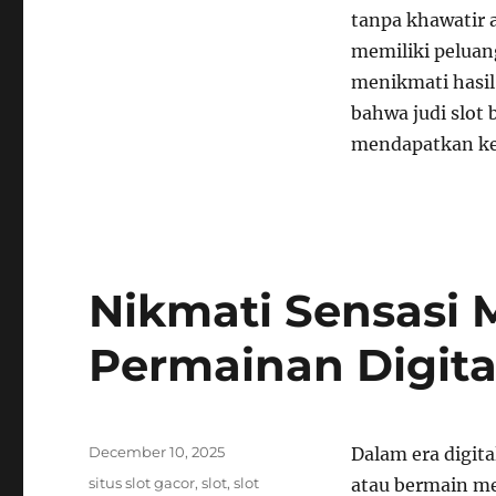
tanpa khawatir 
memiliki peluan
menikmati hasil
bahwa judi slot
mendapatkan keu
Nikmati Sensasi 
Permainan Digita
Posted
December 10, 2025
Dalam era digita
on
Tags
situs slot gacor
,
slot
,
slot
atau bermain me