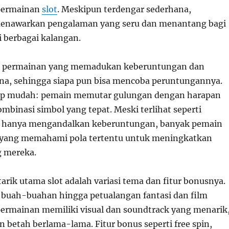
 permainan
slot
. Meskipun terdengar sederhana,
menawarkan pengalaman yang seru dan menantang bagi
i berbagai kalangan.
nis permainan yang memadukan keberuntungan dan
ana, sehingga siapa pun bisa mencoba peruntungannya.
p mudah: pemain memutar gulungan dengan harapan
binasi simbol yang tepat. Meski terlihat seperti
 hanya mengandalkan keberuntungan, banyak pemain
yang memahami pola tertentu untuk meningkatkan
 mereka.
tarik utama slot adalah variasi tema dan fitur bonusnya.
k buah-buahan hingga petualangan fantasi dan film
 permainan memiliki visual dan soundtrack yang menarik
betah berlama-lama. Fitur bonus seperti free spin,