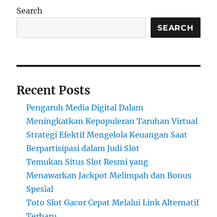
Slot
Search
Modern
SEARCH
Recent Posts
Pengaruh Media Digital Dalam
Meningkatkan Kepopuleran Taruhan Virtual
Strategi Efektif Mengelola Keuangan Saat
Berpartisipasi dalam Judi Slot
Temukan Situs Slot Resmi yang
Menawarkan Jackpot Melimpah dan Bonus
Spesial
Toto Slot Gacor Cepat Melalui Link Alternatif
Terbaru