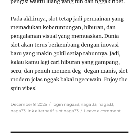
pengisi waktu luang yang fun dan nggak ribet.
Pada akhirnya, slot tetap jadi permainan yang
memadukan keberuntungan, hiburan, dan
pengalaman visual yang memuaskan. Dunia
slot akan terus berkembang dengan inovasi
baru yang makin gokil setiap tahunnya. Jadi,
kalau kamu lagi cari hiburan yang gampang,
seru, dan penuh momen deg-degan manis, slot
modern jelas nggak bakal ngecewain. Enjoy the
spin vibes!
Posted
Tags
December 8, 2025
login naga33
,
naga 33
,
naga33
,
on
on
naga33 link alternatif
,
slot naga33
Leave a comment
Pesona
Kemena
dalam
Dunia