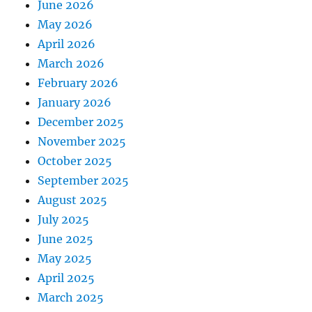
June 2026
May 2026
April 2026
March 2026
February 2026
January 2026
December 2025
November 2025
October 2025
September 2025
August 2025
July 2025
June 2025
May 2025
April 2025
March 2025