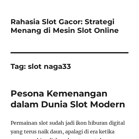
Rahasia Slot Gacor: Strategi
Menang di Mesin Slot Online
Tag:
slot naga33
Pesona Kemenangan
dalam Dunia Slot Modern
Permainan slot sudah jadi ikon hiburan digital
yang terus naik daun, apalagi di era ketika