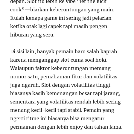
depan. Slot itu lebih ke vibe “let the luck
cook”—biarkan keberuntungan yang main.
Itulah kenapa game ini sering jadi pelarian
ketika otak lagi capek tapi masih pengen
hiburan yang seru.
Di sisi lain, banyak pemain baru salah kaprah
karena menganggap slot cuma soal hoki.
Walaupun faktor keberuntungan memang
nomor satu, pemahaman fitur dan volatilitas
juga ngaruh. Slot dengan volatilitas tinggi
biasanya kasih kemenangan besar tapi jarang,
sementara yang volatilitas rendah lebih sering
menang kecil-kecil tapi stabil. Pemain yang
ngerti ritme ini biasanya bisa mengatur
permainan dengan lebih enjoy dan tahan lama.