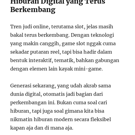
Hiburan Digital yang Terus
Berkembang
Tren judi online, terutama slot, jelas masih
bakal terus berkembang. Dengan teknologi
yang makin canggih, game slot nggak cuma
sekadar putaran reel, tapi bisa hadir dalam
bentuk interaktif, tematik, bahkan gabungan
dengan elemen lain kayak mini-game.
Generasi sekarang, yang udah akrab sama
dunia digital, otomatis jadi bagian dari
perkembangan ini. Bukan cuma soal cari
hiburan, tapi juga soal gimana kita bisa
nikmatin hiburan modern secara fleksibel
kapan aja dan di mana aja.