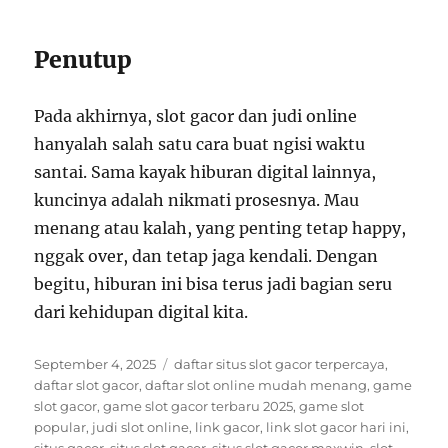
Penutup
Pada akhirnya, slot gacor dan judi online
hanyalah salah satu cara buat ngisi waktu
santai. Sama kayak hiburan digital lainnya,
kuncinya adalah nikmati prosesnya. Mau
menang atau kalah, yang penting tetap happy,
nggak over, dan tetap jaga kendali. Dengan
begitu, hiburan ini bisa terus jadi bagian seru
dari kehidupan digital kita.
Posted
Tags
September 4, 2025
daftar situs slot gacor terpercaya
,
on
daftar slot gacor
,
daftar slot online mudah menang
,
game
slot gacor
,
game slot gacor terbaru 2025
,
game slot
popular
,
judi slot online
,
link gacor
,
link slot gacor hari ini
,