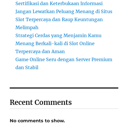
Sertifikasi dan Keterbukaan Informasi
Jangan Lewatkan Peluang Menang di Situs
Slot Terpercaya dan Raup Keuntungan
Melimpah
Strategi Cerdas yang Menjamin Kamu
Menang Berkali-kali di Slot Online
Terpercaya dan Aman
Game Online Seru dengan Server Premium
dan Stabil
Recent Comments
No comments to show.