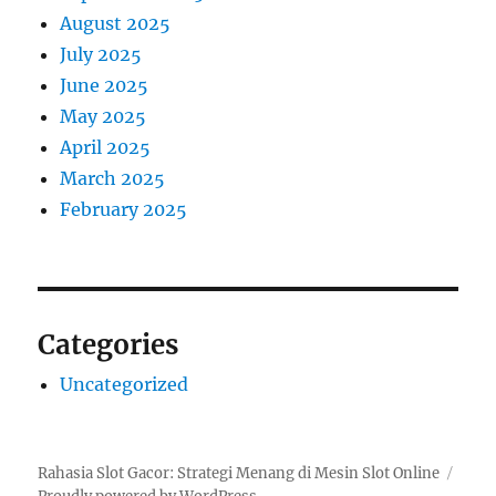
August 2025
July 2025
June 2025
May 2025
April 2025
March 2025
February 2025
Categories
Uncategorized
Rahasia Slot Gacor: Strategi Menang di Mesin Slot Online