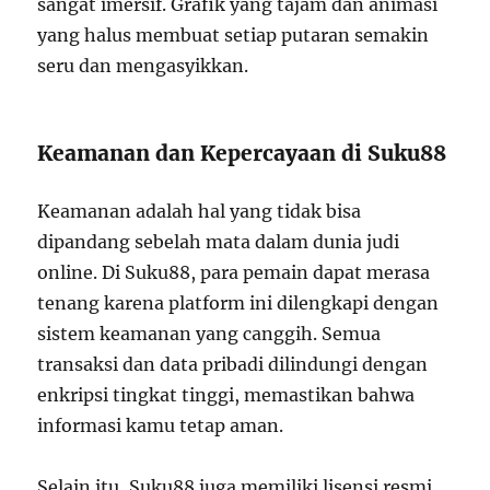
sangat imersif. Grafik yang tajam dan animasi
yang halus membuat setiap putaran semakin
seru dan mengasyikkan.
Keamanan dan Kepercayaan di Suku88
Keamanan adalah hal yang tidak bisa
dipandang sebelah mata dalam dunia judi
online. Di Suku88, para pemain dapat merasa
tenang karena platform ini dilengkapi dengan
sistem keamanan yang canggih. Semua
transaksi dan data pribadi dilindungi dengan
enkripsi tingkat tinggi, memastikan bahwa
informasi kamu tetap aman.
Selain itu, Suku88 juga memiliki lisensi resmi