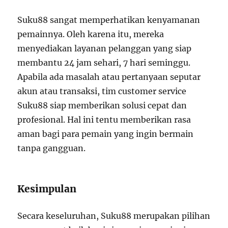
Suku88 sangat memperhatikan kenyamanan
pemainnya. Oleh karena itu, mereka
menyediakan layanan pelanggan yang siap
membantu 24 jam sehari, 7 hari seminggu.
Apabila ada masalah atau pertanyaan seputar
akun atau transaksi, tim customer service
Suku88 siap memberikan solusi cepat dan
profesional. Hal ini tentu memberikan rasa
aman bagi para pemain yang ingin bermain
tanpa gangguan.
Kesimpulan
Secara keseluruhan, Suku88 merupakan pilihan