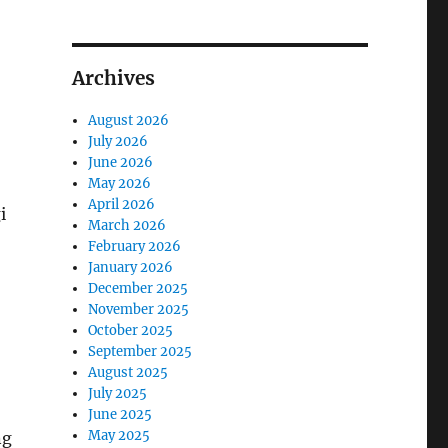
Archives
August 2026
July 2026
June 2026
May 2026
April 2026
i
March 2026
February 2026
January 2026
December 2025
November 2025
October 2025
September 2025
August 2025
July 2025
June 2025
May 2025
ng