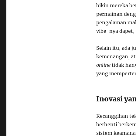
bikin mereka be
permainan dengan
pengalaman maki
vibe-nya dapet,
Selain itu, ada j
kemenangan, ata
online
tidak hanya
yang mempertem
Inovasi ya
Kecanggihan tek
berhenti berke
sistem keamanan