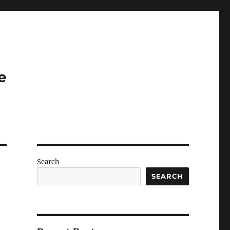
e
Search
SEARCH