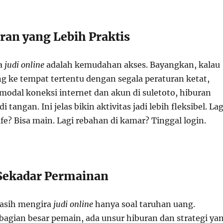
ran yang Lebih Praktis
a
judi online
adalah kemudahan akses. Bayangkan, kalau
ng ke tempat tertentu dengan segala peraturan ketat,
modal koneksi internet dan akun di suletoto, hiburan
 tangan. Ini jelas bikin aktivitas jadi lebih fleksibel. Lag
e? Bisa main. Lagi rebahan di kamar? Tinggal login.
 Sekadar Permainan
asih mengira
judi online
hanya soal taruhan uang.
ebagian besar pemain, ada unsur hiburan dan strategi ya