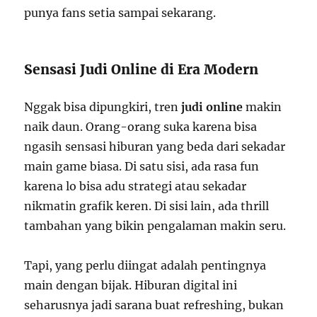
punya fans setia sampai sekarang.
Sensasi Judi Online di Era Modern
Nggak bisa dipungkiri, tren
judi online
makin
naik daun. Orang-orang suka karena bisa
ngasih sensasi hiburan yang beda dari sekadar
main game biasa. Di satu sisi, ada rasa fun
karena lo bisa adu strategi atau sekadar
nikmatin grafik keren. Di sisi lain, ada thrill
tambahan yang bikin pengalaman makin seru.
Tapi, yang perlu diingat adalah pentingnya
main dengan bijak. Hiburan digital ini
seharusnya jadi sarana buat refreshing, bukan