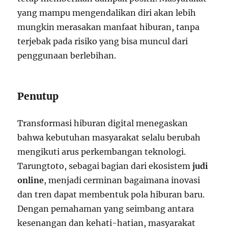
yang mampu mengendalikan diri akan lebih
mungkin merasakan manfaat hiburan, tanpa
terjebak pada risiko yang bisa muncul dari
penggunaan berlebihan.
Penutup
Transformasi hiburan digital menegaskan
bahwa kebutuhan masyarakat selalu berubah
mengikuti arus perkembangan teknologi.
Tarungtoto, sebagai bagian dari ekosistem
judi
online
, menjadi cerminan bagaimana inovasi
dan tren dapat membentuk pola hiburan baru.
Dengan pemahaman yang seimbang antara
kesenangan dan kehati-hatian, masyarakat