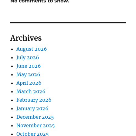
No comments to show.
Archives
August 2026
July 2026
June 2026
May 2026
April 2026
March 2026
February 2026
January 2026
December 2025
November 2025
October 2025