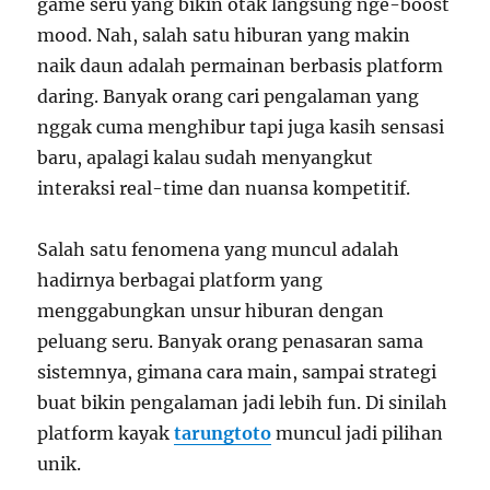
game seru yang bikin otak langsung nge-boost
mood. Nah, salah satu hiburan yang makin
naik daun adalah permainan berbasis platform
daring. Banyak orang cari pengalaman yang
nggak cuma menghibur tapi juga kasih sensasi
baru, apalagi kalau sudah menyangkut
interaksi real-time dan nuansa kompetitif.
Salah satu fenomena yang muncul adalah
hadirnya berbagai platform yang
menggabungkan unsur hiburan dengan
peluang seru. Banyak orang penasaran sama
sistemnya, gimana cara main, sampai strategi
buat bikin pengalaman jadi lebih fun. Di sinilah
platform kayak
tarungtoto
muncul jadi pilihan
unik.