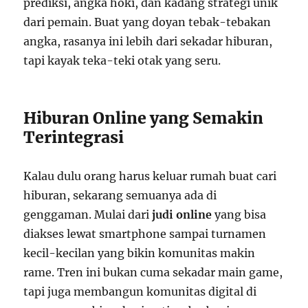
prediksi, angka hoki, dan kadang strategi unik
dari pemain. Buat yang doyan tebak-tebakan
angka, rasanya ini lebih dari sekadar hiburan,
tapi kayak teka-teki otak yang seru.
Hiburan Online yang Semakin
Terintegrasi
Kalau dulu orang harus keluar rumah buat cari
hiburan, sekarang semuanya ada di
genggaman. Mulai dari
judi online
yang bisa
diakses lewat smartphone sampai turnamen
kecil-kecilan yang bikin komunitas makin
rame. Tren ini bukan cuma sekadar main game,
tapi juga membangun komunitas digital di