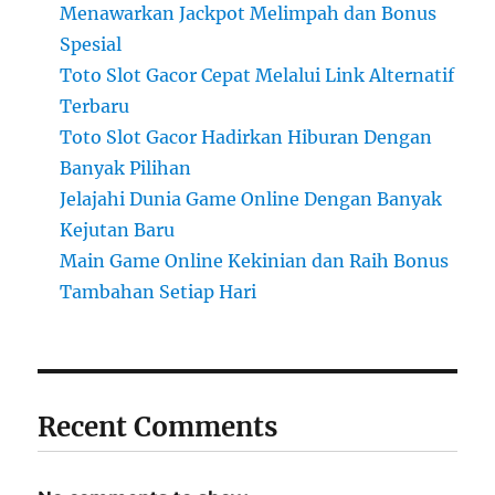
Menawarkan Jackpot Melimpah dan Bonus
Spesial
Toto Slot Gacor Cepat Melalui Link Alternatif
Terbaru
Toto Slot Gacor Hadirkan Hiburan Dengan
Banyak Pilihan
Jelajahi Dunia Game Online Dengan Banyak
Kejutan Baru
Main Game Online Kekinian dan Raih Bonus
Tambahan Setiap Hari
Recent Comments