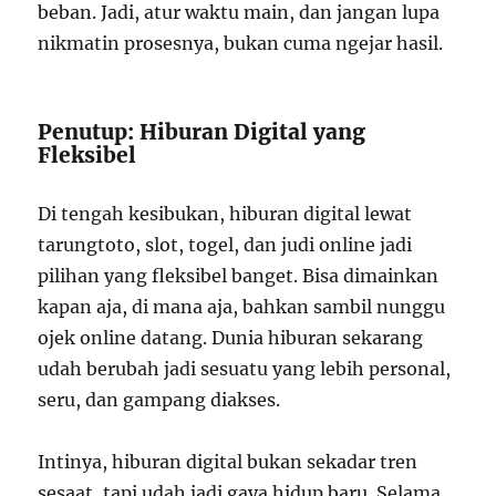
beban. Jadi, atur waktu main, dan jangan lupa
nikmatin prosesnya, bukan cuma ngejar hasil.
Penutup: Hiburan Digital yang
Fleksibel
Di tengah kesibukan, hiburan digital lewat
tarungtoto, slot, togel, dan judi online jadi
pilihan yang fleksibel banget. Bisa dimainkan
kapan aja, di mana aja, bahkan sambil nunggu
ojek online datang. Dunia hiburan sekarang
udah berubah jadi sesuatu yang lebih personal,
seru, dan gampang diakses.
Intinya, hiburan digital bukan sekadar tren
sesaat, tapi udah jadi gaya hidup baru. Selama