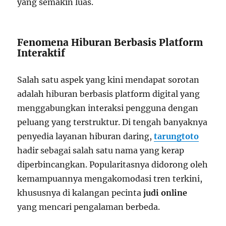
yang semakin luas.
Fenomena Hiburan Berbasis Platform
Interaktif
Salah satu aspek yang kini mendapat sorotan
adalah hiburan berbasis platform digital yang
menggabungkan interaksi pengguna dengan
peluang yang terstruktur. Di tengah banyaknya
penyedia layanan hiburan daring,
tarungtoto
hadir sebagai salah satu nama yang kerap
diperbincangkan. Popularitasnya didorong oleh
kemampuannya mengakomodasi tren terkini,
khususnya di kalangan pecinta
judi online
yang mencari pengalaman berbeda.