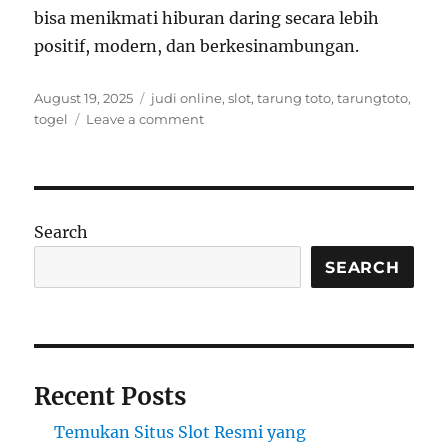
bisa menikmati hiburan daring secara lebih
positif, modern, dan berkesinambungan.
Posted
Tags
August 19, 2025
judi online
,
slot
,
tarung toto
,
tarungtoto
,
on
on
togel
Leave a comment
Menyelami
Dunia
Hiburan
Digital
Modern
Search
SEARCH
Recent Posts
Temukan Situs Slot Resmi yang