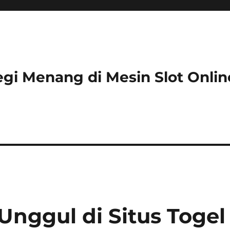
tegi Menang di Mesin Slot Onlin
Unggul di Situs Togel