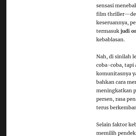
Aman
sensasi menebak
film thriller—d
keseruannya, p
termasuk
judi o
kebablasan.
Nah, di sinilah
coba-coba, tapi 
komunitasnya ya
bahkan cara me
meningkatkan p
persen, rasa pen
terus berkemba
Selain faktor k
memilih pendek