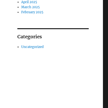
April 2025
March 2025
February 2025
Categories
Uncategorized