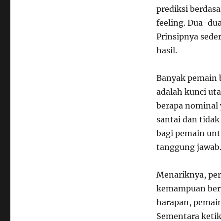
prediksi berdasa
feeling. Dua-dua
Prinsipnya sede
hasil.
Banyak pemain 
adalah kunci ut
berapa nominal 
santai dan tida
bagi pemain un
tanggung jawab
Menariknya, per
kemampuan berpi
harapan, pemain
Sementara ketik