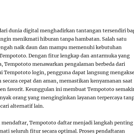
dari dunia digital menghadirkan tantangan tersendiri ba
ngin menikmati hiburan tanpa hambatan. Salah satu
tengah naik daun dan mampu memenuhi kebutuhan
 Tempototo. Dengan fitur lengkap dan antarmuka yang
, Tempototo menawarkan pengalaman berbeda dari
lui Tempototo login, pengguna dapat langsung mengaks
n secara cepat dan aman, memastikan kenyamanan saat
en favorit. Keunggulan ini membuat Tempototo semaki
anyak orang yang menginginkan layanan terpercaya tan
ari alternatif lain.
 mendaftar, Tempototo daftar menjadi langkah penting
ati seluruh fitur secara optimal. Proses pendaftaran