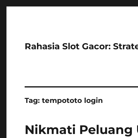
Rahasia Slot Gacor: Stra
Tag:
tempototo login
Nikmati Peluang 