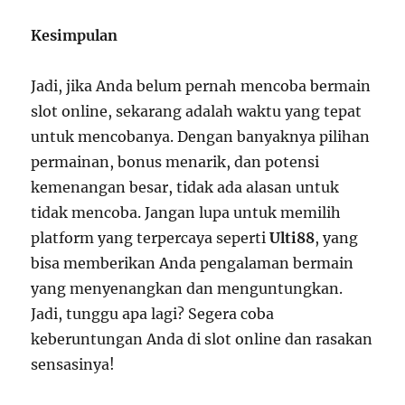
Kesimpulan
Jadi, jika Anda belum pernah mencoba bermain
slot online, sekarang adalah waktu yang tepat
untuk mencobanya. Dengan banyaknya pilihan
permainan, bonus menarik, dan potensi
kemenangan besar, tidak ada alasan untuk
tidak mencoba. Jangan lupa untuk memilih
platform yang terpercaya seperti
Ulti88
, yang
bisa memberikan Anda pengalaman bermain
yang menyenangkan dan menguntungkan.
Jadi, tunggu apa lagi? Segera coba
keberuntungan Anda di slot online dan rasakan
sensasinya!