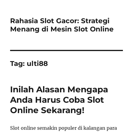
Rahasia Slot Gacor: Strategi
Menang di Mesin Slot Online
Tag:
ulti88
Inilah Alasan Mengapa
Anda Harus Coba Slot
Online Sekarang!
Slot online semakin populer di kalangan para