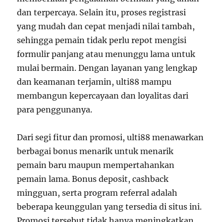
dan terpercaya. Selain itu, proses registrasi
yang mudah dan cepat menjadi nilai tambah,
sehingga pemain tidak perlu repot mengisi
formulir panjang atau menunggu lama untuk
mulai bermain. Dengan layanan yang lengkap
dan keamanan terjamin, ulti88 mampu
membangun kepercayaan dan loyalitas dari
para penggunanya.
Dari segi fitur dan promosi, ulti88 menawarkan
berbagai bonus menarik untuk menarik
pemain baru maupun mempertahankan
pemain lama. Bonus deposit, cashback
mingguan, serta program referral adalah
beberapa keunggulan yang tersedia di situs ini.
Promosi tersebut tidak hanya meningkatkan