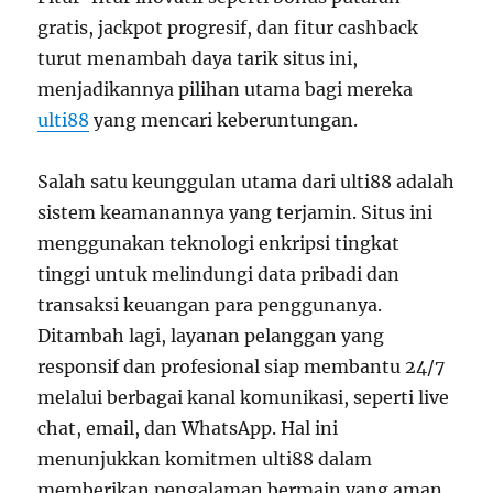
gratis, jackpot progresif, dan fitur cashback
turut menambah daya tarik situs ini,
menjadikannya pilihan utama bagi mereka
ulti88
yang mencari keberuntungan.
Salah satu keunggulan utama dari ulti88 adalah
sistem keamanannya yang terjamin. Situs ini
menggunakan teknologi enkripsi tingkat
tinggi untuk melindungi data pribadi dan
transaksi keuangan para penggunanya.
Ditambah lagi, layanan pelanggan yang
responsif dan profesional siap membantu 24/7
melalui berbagai kanal komunikasi, seperti live
chat, email, dan WhatsApp. Hal ini
menunjukkan komitmen ulti88 dalam
memberikan pengalaman bermain yang aman