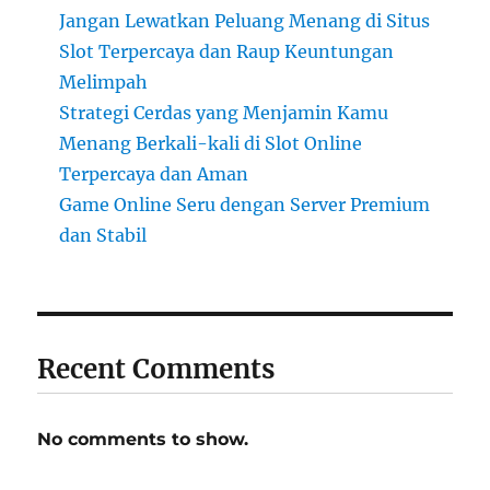
Jangan Lewatkan Peluang Menang di Situs
Slot Terpercaya dan Raup Keuntungan
Melimpah
Strategi Cerdas yang Menjamin Kamu
Menang Berkali-kali di Slot Online
Terpercaya dan Aman
Game Online Seru dengan Server Premium
dan Stabil
Recent Comments
No comments to show.