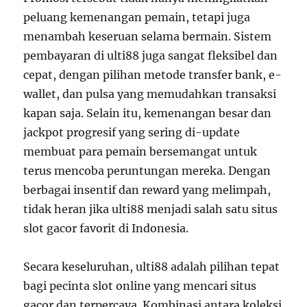
peluang kemenangan pemain, tetapi juga
menambah keseruan selama bermain. Sistem
pembayaran di ulti88 juga sangat fleksibel dan
cepat, dengan pilihan metode transfer bank, e-
wallet, dan pulsa yang memudahkan transaksi
kapan saja. Selain itu, kemenangan besar dan
jackpot progresif yang sering di-update
membuat para pemain bersemangat untuk
terus mencoba peruntungan mereka. Dengan
berbagai insentif dan reward yang melimpah,
tidak heran jika ulti88 menjadi salah satu situs
slot gacor favorit di Indonesia.
Secara keseluruhan, ulti88 adalah pilihan tepat
bagi pecinta slot online yang mencari situs
gacor dan terpercaya. Kombinasi antara koleksi