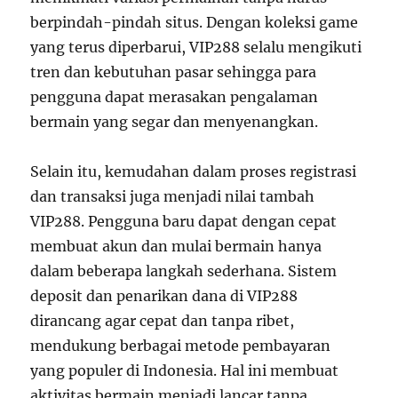
berpindah-pindah situs. Dengan koleksi game
yang terus diperbarui, VIP288 selalu mengikuti
tren dan kebutuhan pasar sehingga para
pengguna dapat merasakan pengalaman
bermain yang segar dan menyenangkan.
Selain itu, kemudahan dalam proses registrasi
dan transaksi juga menjadi nilai tambah
VIP288. Pengguna baru dapat dengan cepat
membuat akun dan mulai bermain hanya
dalam beberapa langkah sederhana. Sistem
deposit dan penarikan dana di VIP288
dirancang agar cepat dan tanpa ribet,
mendukung berbagai metode pembayaran
yang populer di Indonesia. Hal ini membuat
aktivitas bermain menjadi lancar tanpa