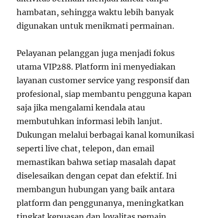
hambatan, sehingga waktu lebih banyak
digunakan untuk menikmati permainan.
Pelayanan pelanggan juga menjadi fokus
utama VIP288. Platform ini menyediakan
layanan customer service yang responsif dan
profesional, siap membantu pengguna kapan
saja jika mengalami kendala atau
membutuhkan informasi lebih lanjut.
Dukungan melalui berbagai kanal komunikasi
seperti live chat, telepon, dan email
memastikan bahwa setiap masalah dapat
diselesaikan dengan cepat dan efektif. Ini
membangun hubungan yang baik antara
platform dan penggunanya, meningkatkan
tingkat kepuasan dan loyalitas pemain.