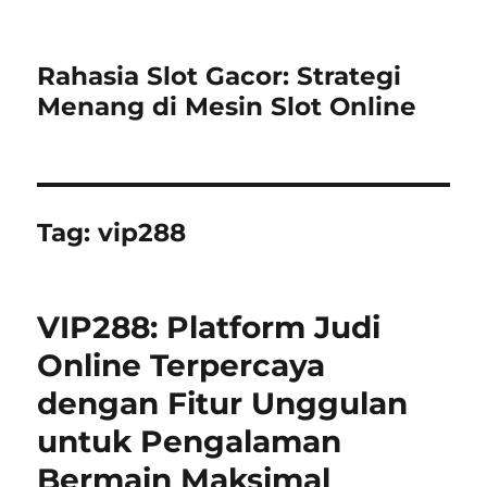
Rahasia Slot Gacor: Strategi
Menang di Mesin Slot Online
Tag:
vip288
VIP288: Platform Judi
Online Terpercaya
dengan Fitur Unggulan
untuk Pengalaman
Bermain Maksimal