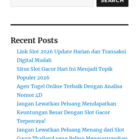
SEARCH
Unggulan
untuk
Pengalaman
Bermain
Maksimal
Recent Posts
Link Slot 2026 Update Harian dan Transaksi
Digital Mudah
Situs Slot Gacor Hari Ini Menjadi Topik
Populer 2026
Agen Togel Online Terbaik Dengan Analisa
Nomor 4D
Jangan Lewatkan Peluang Mendapatkan
Keuntungan Besar Dengan Slot Gacor
Terpercaya!
Jangan Lewatkan Peluang Menang dari Slot
Gacor Thailand yang Paling Menguntungkan