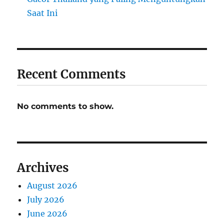
Saat Ini
Recent Comments
No comments to show.
Archives
August 2026
July 2026
June 2026