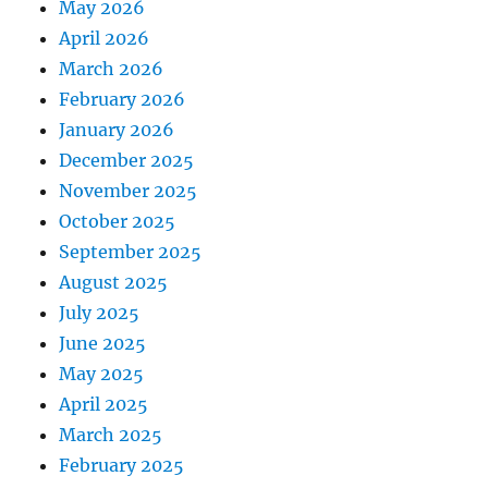
May 2026
April 2026
March 2026
February 2026
January 2026
December 2025
November 2025
October 2025
September 2025
August 2025
July 2025
June 2025
May 2025
April 2025
March 2025
February 2025