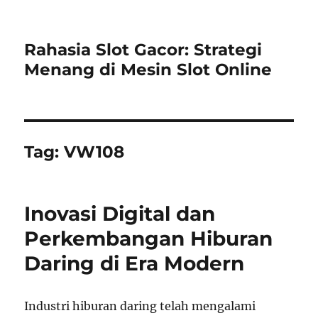
Rahasia Slot Gacor: Strategi
Menang di Mesin Slot Online
Tag:
VW108
Inovasi Digital dan
Perkembangan Hiburan
Daring di Era Modern
Industri hiburan daring telah mengalami