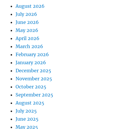
August 2026
July 2026
June 2026
May 2026
April 2026
March 2026
February 2026
January 2026
December 2025
November 2025
October 2025
September 2025
August 2025
July 2025
June 2025
May 2025