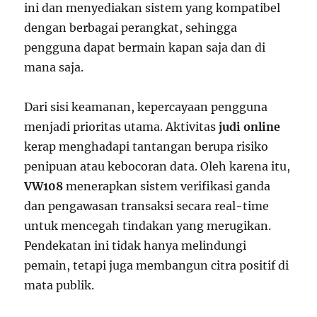
ini dan menyediakan sistem yang kompatibel
dengan berbagai perangkat, sehingga
pengguna dapat bermain kapan saja dan di
mana saja.
Dari sisi keamanan, kepercayaan pengguna
menjadi prioritas utama. Aktivitas
judi online
kerap menghadapi tantangan berupa risiko
penipuan atau kebocoran data. Oleh karena itu,
VW108
menerapkan sistem verifikasi ganda
dan pengawasan transaksi secara real-time
untuk mencegah tindakan yang merugikan.
Pendekatan ini tidak hanya melindungi
pemain, tetapi juga membangun citra positif di
mata publik.