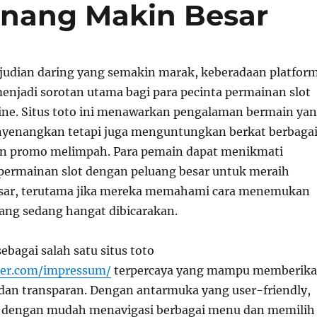
enang Makin Besar
judian daring yang semakin marak, keberadaan platfor
menjadi sorotan utama bagi para pecinta permainan slot
ine. Situs toto ini menawarkan pengalaman bermain ya
nyenangkan tetapi juga menguntungkan berkat berbaga
an promo melimpah. Para pemain dapat menikmati
 permainan slot dengan peluang besar untuk meraih
ar, terutama jika mereka memahami cara menemukan
yang sedang hangat dibicarakan.
ebagai salah satu situs toto
eer.com/impressum/
terpercaya yang mampu memberik
 dan transparan. Dengan antarmuka yang user-friendly,
 dengan mudah menavigasi berbagai menu dan memilih