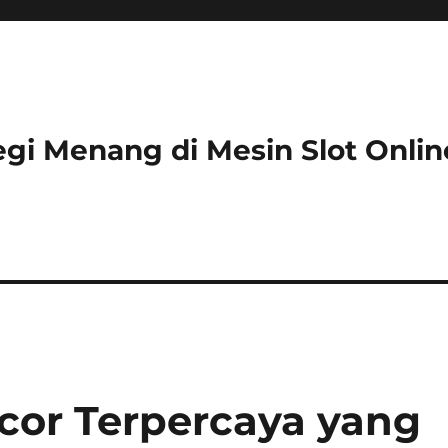
tegi Menang di Mesin Slot Onlin
acor Terpercaya yang