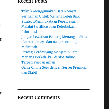
Recent Posts
Teknik Menggunakan Data Riwayat
Permainan Untuk Menang Lebih Baik
Strategi Meningkatkan Kepercayaan
m
Melalui Sertifikasi dan Keterbukaan
Informasi
Jangan Lewatkan Peluang Menang di Situs
ng
Slot Terpercaya dan Raup Keuntungan
i
Melimpah
Strategi Cerdas yang Menjamin Kamu
Menang Berkali-kali di Slot Online
Terpercaya dan Aman
Game Online Seru dengan Server Premium
dan Stabil
an
Recent Comments