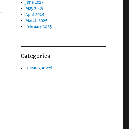
June 2025
May 2025
r
April 2025
March 2025
February 2025
Categories
Uncategorized