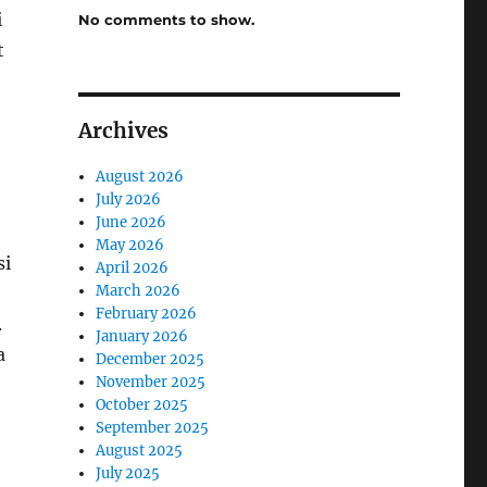
i
No comments to show.
t
Archives
August 2026
July 2026
June 2026
May 2026
si
April 2026
March 2026
February 2026
.
January 2026
a
December 2025
November 2025
October 2025
September 2025
August 2025
July 2025