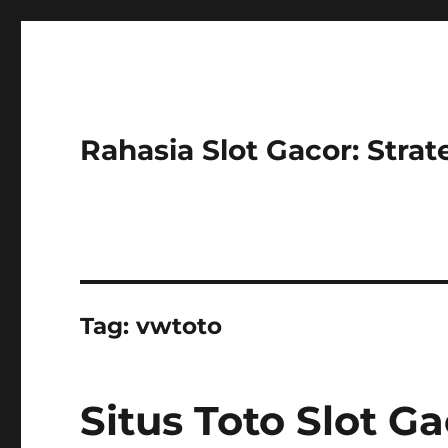
Rahasia Slot Gacor: Stra
Tag:
vwtoto
Situs Toto Slot G