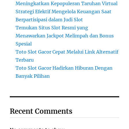
Meningkatkan Kepopuleran Taruhan Virtual
Strategi Efektif Mengelola Keuangan Saat
Berpartisipasi dalam Judi Slot
Temukan Situs Slot Resmi yang
Menawarkan Jackpot Melimpah dan Bonus
Spesial
Toto Slot Gacor Cepat Melalui Link Alternatif
Terbaru
Toto Slot Gacor Hadirkan Hiburan Dengan
Banyak Pilihan
Recent Comments