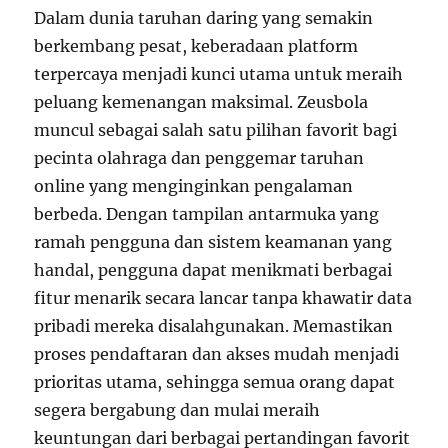
Dalam dunia taruhan daring yang semakin
berkembang pesat, keberadaan platform
terpercaya menjadi kunci utama untuk meraih
peluang kemenangan maksimal. Zeusbola
muncul sebagai salah satu pilihan favorit bagi
pecinta olahraga dan penggemar taruhan
online yang menginginkan pengalaman
berbeda. Dengan tampilan antarmuka yang
ramah pengguna dan sistem keamanan yang
handal, pengguna dapat menikmati berbagai
fitur menarik secara lancar tanpa khawatir data
pribadi mereka disalahgunakan. Memastikan
proses pendaftaran dan akses mudah menjadi
prioritas utama, sehingga semua orang dapat
segera bergabung dan mulai meraih
keuntungan dari berbagai pertandingan favorit