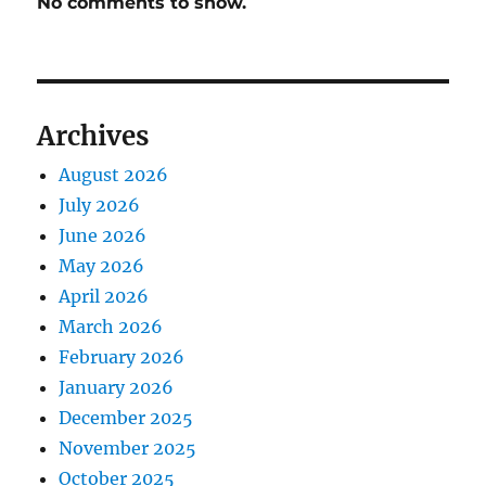
No comments to show.
Archives
August 2026
July 2026
June 2026
May 2026
April 2026
March 2026
February 2026
January 2026
December 2025
November 2025
October 2025