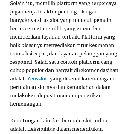
Selain itu, memilih platform yang terpercaya
juga menjadi faktor penting. Dengan
banyaknya situs slot yang muncul, pemain
harus cermat memilih yang aman dan
memberikan layanan terbaik. Platform yang
baik biasanya menyediakan fitur keamanan,
transaksi cepat, dan layanan pelanggan yang
responsif. Salah satu contoh platform yang
cukup populer dan banyak direkomendasikan
adalah
Zeusslot
, yang dikenal karena ragam
permainan slotnya dan kemudahan dalam
melakukan deposit maupun penarikan
kemenangan.
Keuntungan lain dari bermain slot online
adalah fleksibilitas dalam menentukan