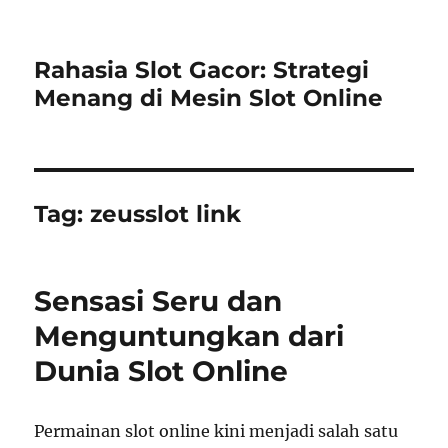
Rahasia Slot Gacor: Strategi
Menang di Mesin Slot Online
Tag:
zeusslot link
Sensasi Seru dan
Menguntungkan dari
Dunia Slot Online
Permainan slot online kini menjadi salah satu