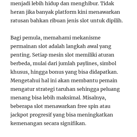
menjadi lebih hidup dan menghibur. Tidak
heran jika banyak platform kini menawarkan
ratusan bahkan ribuan jenis slot untuk dipilih.
Bagi pemula, memahami mekanisme
permainan slot adalah langkah awal yang
penting. Setiap mesin slot memiliki aturan
berbeda, mulai dari jumlah paylines, simbol
khusus, hingga bonus yang bisa didapatkan.
Mengetahui hal ini akan membantu pemain
mengatur strategi taruhan sehingga peluang
menang bisa lebih maksimal. Misalnya,
beberapa slot menawarkan free spin atau
jackpot progresif yang bisa meningkatkan
kemenangan secara signifikan.