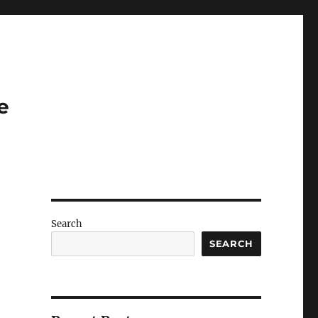
e
Search
SEARCH