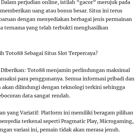
 Dalam perjudian online, istilah “gacor” merujuk pada
 memberikan uang atau bonus besar. Situs ini terus
aruan dengan menyediakan berbagai jenis permainan
dia ternama yang telah terbukti menghasilkan
 Toto88 Sebagai Situs Slot Terpercaya?
Diberikan: Toto88 menjamin perlindungan maksimal
ransaksi para penggunanya. Semua informasi pribadi dan
n akan dilindungi dengan teknologi terkini sehingga
bocoran data sangat rendah.
n yang Variatif: Platform ini memiliki beragam pilihan
penyedia terkenal seperti Pragmatic Play, Microgaming,
ngan variasi ini, pemain tidak akan merasa jenuh.