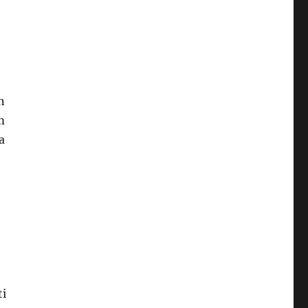
n
m
a
ti