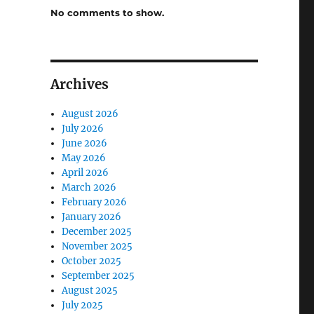
No comments to show.
Archives
August 2026
July 2026
June 2026
May 2026
April 2026
March 2026
February 2026
January 2026
December 2025
November 2025
October 2025
September 2025
August 2025
July 2025