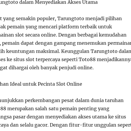
ungtoto dalam Menyediakan Akses Utama
ot yang semakin populer, Tarungtoto menjadi pilihan
ak pemain yang mencari platform terbaik untuk
inan slot secara online. Dengan berbagai kemudahan
n, pemain dapat dengan gampang menemukan permaina
raih keuntungan maksimal. Keunggulan Tarungtoto dala
s ke situs slot terpercaya seperti Toto88 menjadikanny
gat dihargai oleh banyak penjudi online.
han Ideal untuk Pecinta Slot Online
unjukkan perkembangan pesat dalam dunia taruhan
o88 merupakan salah satu pemain penting yang
ngsa pasar dengan menyediakan akses utama ke situs
caya dan selalu gacor. Dengan fitur-fitur unggulan seper