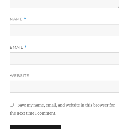
NAME
*
EMAIL
*
WEBSITE
Save my name, email, and website in this browser for
the next time I comment.