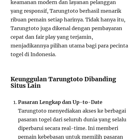
keamanan modern dan layanan pelanggan
yang responsif, Tarungtoto berhasil menarik
ribuan pemain setiap harinya. Tidak hanya itu,
Tarungtoto juga dikenal dengan pembayaran
cepat dan fair play yang terjamin,
menjadikannya pilihan utama bagi para pecinta
togel di Indonesia.
Keunggulan Tarungtoto Dibanding
Situs Lain
Pasaran Lengkap dan Up-to-Date
Tarungtoto menyediakan akses ke berbagai
pasaran togel dari seluruh dunia yang selalu
diperbarui secara real-time. Ini memberi
pemain kebebasan untuk memilih pasaran