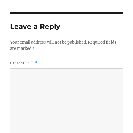
Leave a Reply
Your email address will not be published.
Required fields
are marked
*
COMMENT
*