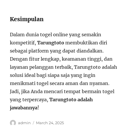
Kesimpulan
Dalam dunia togel online yang semakin
kompetitif,
Tarungtoto
membuktikan diri
sebagai platform yang dapat diandalkan.
Dengan fitur lengkap, keamanan tinggi, dan
layanan pelanggan terbaik, Tarungtoto adalah
solusi ideal bagi siapa saja yang ingin
menikmati togel secara aman dan nyaman.
Jadi, jika Anda mencari tempat bermain togel
yang terpercaya,
Tarungtoto adalah
jawabannya
!
Author
Posted
admin
March 24, 2025
on