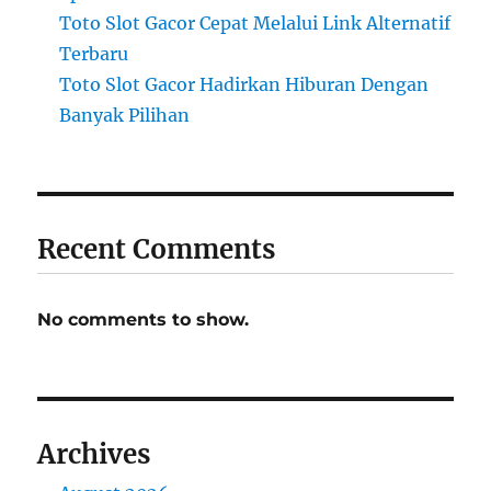
Toto Slot Gacor Cepat Melalui Link Alternatif
Terbaru
Toto Slot Gacor Hadirkan Hiburan Dengan
Banyak Pilihan
Recent Comments
No comments to show.
Archives