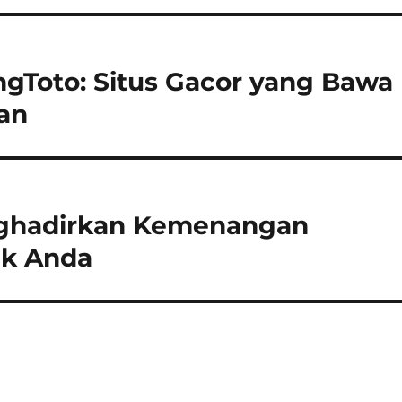
gToto: Situs Gacor yang Bawa
an
nghadirkan Kemenangan
uk Anda