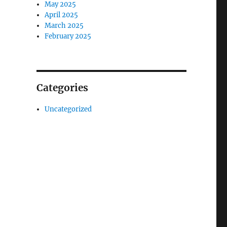
May 2025
April 2025
March 2025
February 2025
Categories
Uncategorized