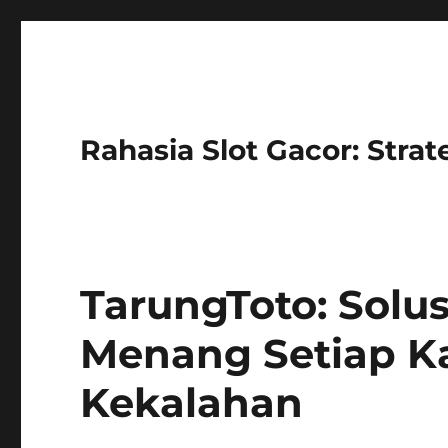
Rahasia Slot Gacor: Stra
TarungToto: Solus
Menang Setiap K
Kekalahan