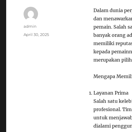
Dalam dunia per
dan menawarkan 
Author
admin
pemain. Salah s
Posted
April 30, 2025
banyak orang ad
on
memiliki reputa
kepada pemainny
merupakan pilih
Mengapa Memil
Layanan Prima
Salah satu kele
profesional. Ti
untuk menjawab
dialami penggun