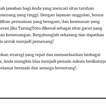
ah jawaban bagi Anda yang mencari situs taruhan
menang yang tinggi. Dengan layanan unggulan, bonus
pilihan permainan yang beragam, dan keamanan yang
heran jika TarungToto dikenal sebagai situs gacor yang
kan kemenangan. Bergabunglah sekarang dan dapatkan
a untuk menjadi pemenang!
kan strategi yang tepat dan memanfaatkan berbagai
ada, Anda mungkin bisa menjadi pemain sukses berikutny
Selamat bermain dan semoga beruntung!.