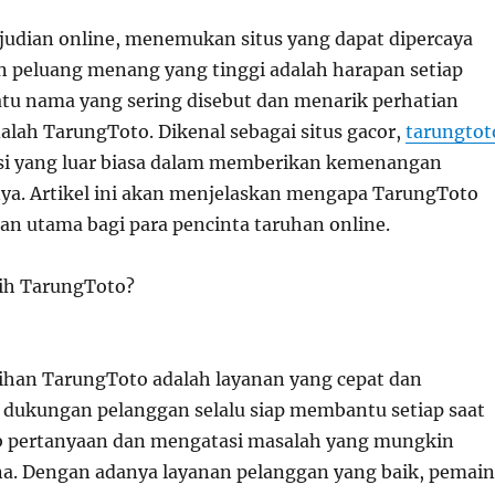
judian online, menemukan situs yang dapat dipercaya
peluang menang yang tinggi adalah harapan setiap
atu nama yang sering disebut dan menarik perhatian
alah TarungToto. Dikenal sebagai situs gacor,
tarungtot
si yang luar biasa dalam memberikan kemenangan
a. Artikel ini akan menjelaskan mengapa TarungToto
an utama bagi para pencinta taruhan online.
ih TarungToto?
bihan TarungToto adalah layanan yang cepat dan
m dukungan pelanggan selalu siap membantu setiap saat
 pertanyaan dan mengatasi masalah yang mungkin
a. Dengan adanya layanan pelanggan yang baik, pemain