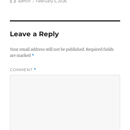
Author
Posted
admin
February 5, 2026
on
Leave a Reply
Your email address will not be published.
Required fields
are marked
*
COMMENT
*