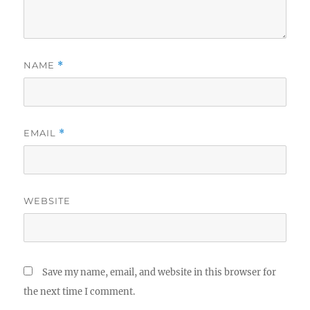
NAME
*
EMAIL
*
WEBSITE
Save my name, email, and website in this browser for
the next time I comment.