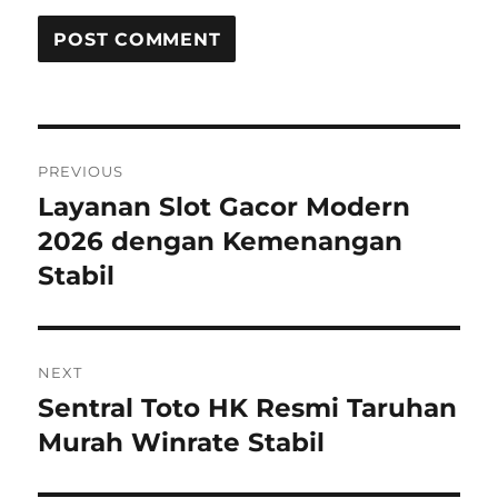
Post
PREVIOUS
navigation
Layanan Slot Gacor Modern
Previous
post:
2026 dengan Kemenangan
Stabil
NEXT
Sentral Toto HK Resmi Taruhan
Next
post:
Murah Winrate Stabil