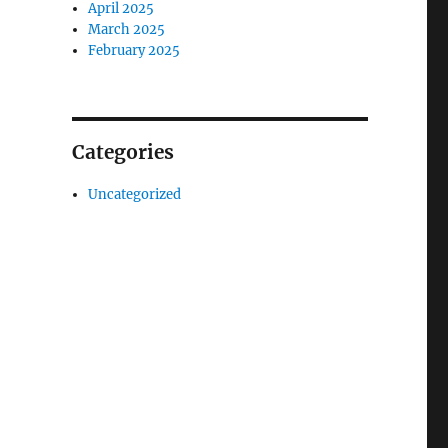
April 2025
March 2025
February 2025
Categories
Uncategorized