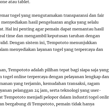
one atau tablet.
emar togel yang mengutamakan transparansi dan fair
 menyediakan hasil pengeluaran angka yang selalu
at. Hal ini penting agar pemain dapat memantau hasil
real time dan mengambil keputusan taruhan dengan
valid. Dengan sistem ini, Tempototo menunjukkan
lam menyediakan layanan togel yang terpercaya dan
an, Tempototo adalah pilihan tepat bagi siapa saja yang
m togel online terpercaya dengan pelayanan lengkap dan
amanan yang terjamin, kemudahan transaksi, ragam
ayanan pelanggan 24 jam, serta teknologi yang user-
t Tempototo menjadi pelopor dalam industri togel onli
an bergabung di Tempototo, pemain tidak hanya