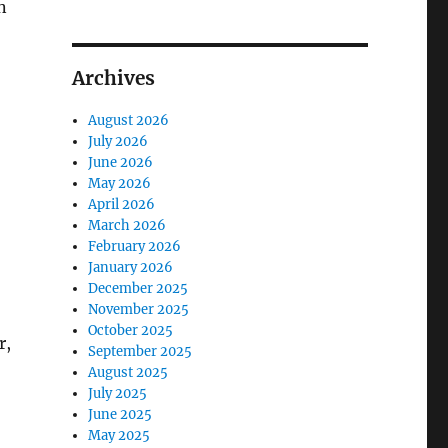
n
Archives
August 2026
July 2026
June 2026
May 2026
April 2026
March 2026
February 2026
January 2026
December 2025
November 2025
October 2025
r,
September 2025
August 2025
July 2025
June 2025
May 2025