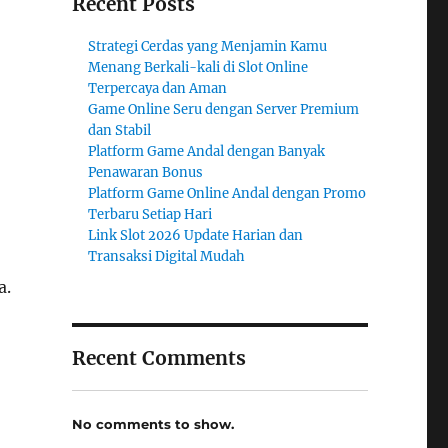
Recent Posts
Strategi Cerdas yang Menjamin Kamu
Menang Berkali-kali di Slot Online
Terpercaya dan Aman
Game Online Seru dengan Server Premium
dan Stabil
Platform Game Andal dengan Banyak
Penawaran Bonus
Platform Game Online Andal dengan Promo
Terbaru Setiap Hari
Link Slot 2026 Update Harian dan
Transaksi Digital Mudah
a.
Recent Comments
No comments to show.