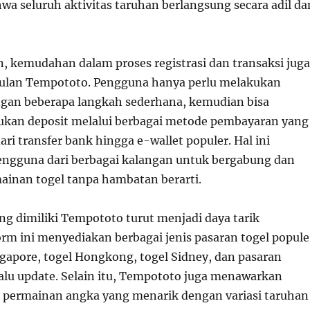
a seluruh aktivitas taruhan berlangsung secara adil da
, kemudahan dalam proses registrasi dan transaksi juga
ulan Tempototo. Pengguna hanya perlu melakukan
gan beberapa langkah sederhana, kemudian bisa
ukan deposit melalui berbagai metode pembayaran yang
dari transfer bank hingga e-wallet populer. Hal ini
gguna dari berbagai kalangan untuk bergabung dan
inan togel tanpa hambatan berarti.
ng dimiliki Tempototo turut menjadi daya tarik
form ini menyediakan berbagai jenis pasaran togel popule
ngapore, togel Hongkong, togel Sidney, dan pasaran
lalu update. Selain itu, Tempototo juga menawarkan
 permainan angka yang menarik dengan variasi taruhan