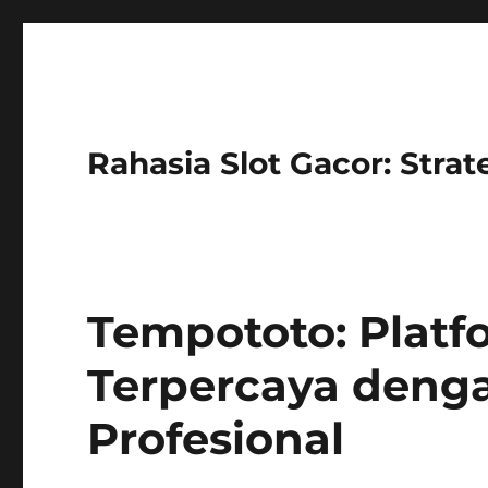
Rahasia Slot Gacor: Stra
Tempototo: Platf
Terpercaya deng
Profesional