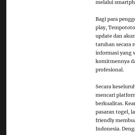
melalui smartph
Bagi para pengg
play, Tempototo
update dan akur
taruhan secara 
informasi yang 
komitmennya da
profesional.
Secara keseluruh
mencari platfor
berkualitas. Ke
pasaran togel, l
friendly membua
Indonesia. Deng