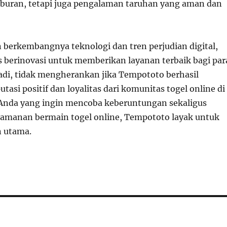
buran, tetapi juga pengalaman taruhan yang aman dan
berkembangnya teknologi dan tren perjudian digital,
 berinovasi untuk memberikan layanan terbaik bagi par
adi, tidak mengherankan jika Tempototo berhasil
si positif dan loyalitas dari komunitas togel online di
 Anda yang ingin mencoba keberuntungan sekaligus
amanan bermain togel online, Tempototo layak untuk
n utama.