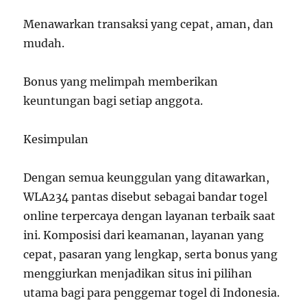
Menawarkan transaksi yang cepat, aman, dan
mudah.
Bonus yang melimpah memberikan
keuntungan bagi setiap anggota.
Kesimpulan
Dengan semua keunggulan yang ditawarkan,
WLA234 pantas disebut sebagai bandar togel
online terpercaya dengan layanan terbaik saat
ini. Komposisi dari keamanan, layanan yang
cepat, pasaran yang lengkap, serta bonus yang
menggiurkan menjadikan situs ini pilihan
utama bagi para penggemar togel di Indonesia.