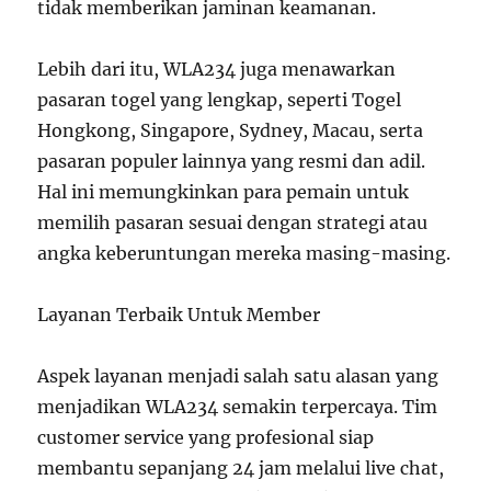
tidak memberikan jaminan keamanan.
Lebih dari itu, WLA234 juga menawarkan
pasaran togel yang lengkap, seperti Togel
Hongkong, Singapore, Sydney, Macau, serta
pasaran populer lainnya yang resmi dan adil.
Hal ini memungkinkan para pemain untuk
memilih pasaran sesuai dengan strategi atau
angka keberuntungan mereka masing-masing.
Layanan Terbaik Untuk Member
Aspek layanan menjadi salah satu alasan yang
menjadikan WLA234 semakin terpercaya. Tim
customer service yang profesional siap
membantu sepanjang 24 jam melalui live chat,