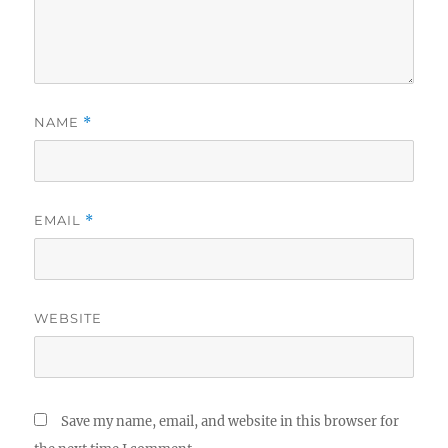
NAME
*
EMAIL
*
WEBSITE
Save my name, email, and website in this browser for