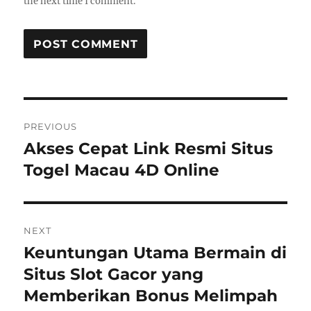
the next time I comment.
Post
PREVIOUS
navigation
Akses Cepat Link Resmi Situs
Previous
post:
Togel Macau 4D Online
NEXT
Keuntungan Utama Bermain di
Next
post:
Situs Slot Gacor yang
Memberikan Bonus Melimpah