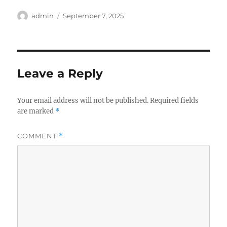
Author
Posted
admin
September 7, 2025
on
Leave a Reply
Your email address will not be published.
Required fields
are marked
*
COMMENT
*