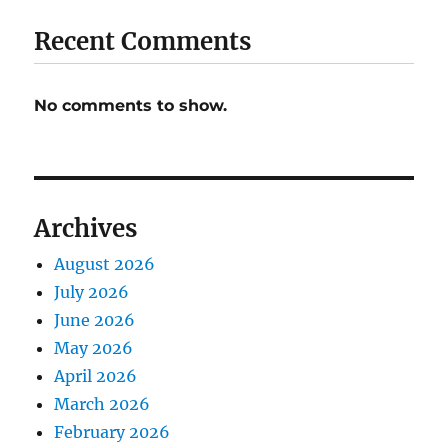
Recent Comments
No comments to show.
Archives
August 2026
July 2026
June 2026
May 2026
April 2026
March 2026
February 2026