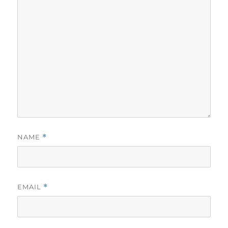
NAME
*
EMAIL
*