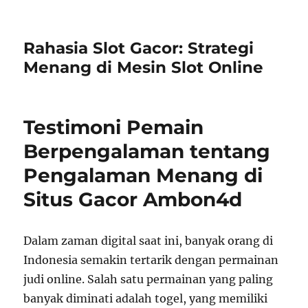
Rahasia Slot Gacor: Strategi
Menang di Mesin Slot Online
Testimoni Pemain
Berpengalaman tentang
Pengalaman Menang di
Situs Gacor Ambon4d
Dalam zaman digital saat ini, banyak orang di
Indonesia semakin tertarik dengan permainan
judi online. Salah satu permainan yang paling
banyak diminati adalah togel, yang memiliki