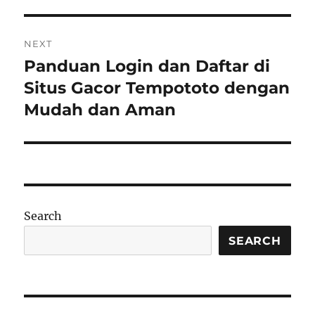
NEXT
Panduan Login dan Daftar di
Next
post:
Situs Gacor Tempototo dengan
Mudah dan Aman
Search
SEARCH