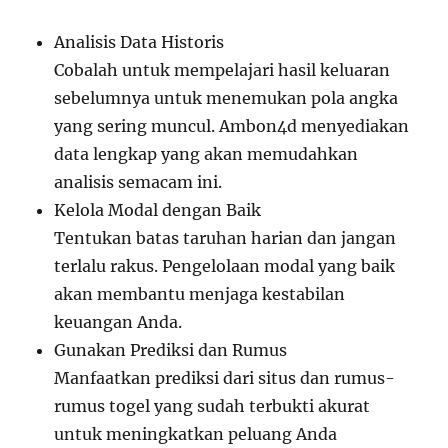
Analisis Data Historis
Cobalah untuk mempelajari hasil keluaran
sebelumnya untuk menemukan pola angka
yang sering muncul. Ambon4d menyediakan
data lengkap yang akan memudahkan
analisis semacam ini.
Kelola Modal dengan Baik
Tentukan batas taruhan harian dan jangan
terlalu rakus. Pengelolaan modal yang baik
akan membantu menjaga kestabilan
keuangan Anda.
Gunakan Prediksi dan Rumus
Manfaatkan prediksi dari situs dan rumus-
rumus togel yang sudah terbukti akurat
untuk meningkatkan peluang Anda