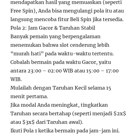
mendapatkan hasil yang memuaskan (seperti
Free Spin), Anda bisa mengulangi pola itu atau
langsung mencoba fitur Beli Spin jika tersedia.
Pola 2: Jam Gacor & Taruhan Stabil
Banyak pemain yang berpengalaman
menemukan bahwa slot cenderung lebih
“murah hati” pada waktu-waktu tertentu.
Cobalah bermain pada waktu Gacor, yaitu
antara 23:00 – 02:00 WIB atau 15:00 – 17:00
WIB.
Mulailah dengan Taruhan Kecil selama 15
menit pertama.
Jika modal Anda meningkat, tingkatkan
Taruhan secara bertahap (seperti menjadi $2x$
atau $3x$ dari Taruhan awal).
Ikuti Pola 1 ketika bermain pada jam-jam ini.