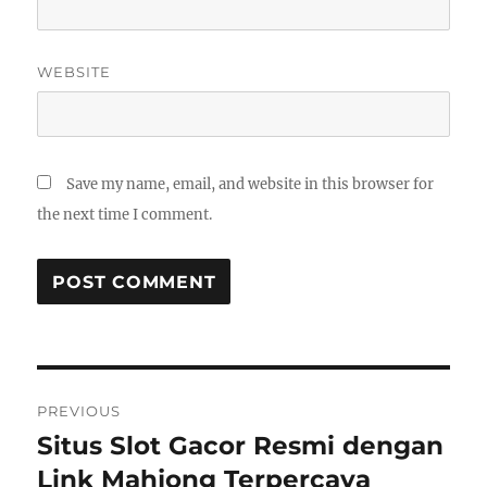
WEBSITE
Save my name, email, and website in this browser for
the next time I comment.
Post
PREVIOUS
navigation
Situs Slot Gacor Resmi dengan
Previous
post:
Link Mahjong Terpercaya