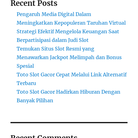
Recent Posts
Pengaruh Media Digital Dalam
Meningkatkan Kepopuleran Taruhan Virtual
Strategi Efektif Mengelola Keuangan Saat
Berpartisipasi dalam Judi Slot
Temukan Situs Slot Resmi yang
Menawarkan Jackpot Melimpah dan Bonus
Spesial
Toto Slot Gacor Cepat Melalui Link Alternatif
Terbaru
Toto Slot Gacor Hadirkan Hiburan Dengan
Banyak Pilihan