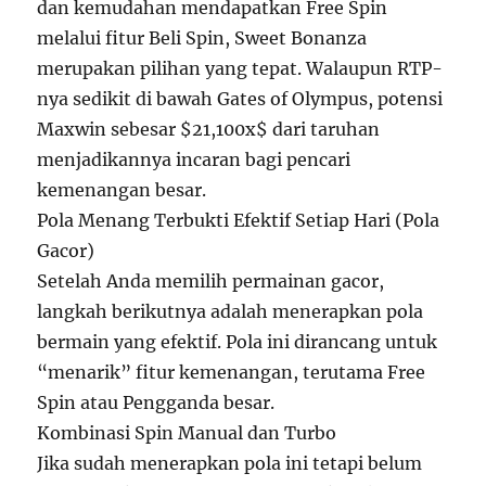
dan kemudahan mendapatkan Free Spin
melalui fitur Beli Spin, Sweet Bonanza
merupakan pilihan yang tepat. Walaupun RTP-
nya sedikit di bawah Gates of Olympus, potensi
Maxwin sebesar $21,100x$ dari taruhan
menjadikannya incaran bagi pencari
kemenangan besar.
Pola Menang Terbukti Efektif Setiap Hari (Pola
Gacor)
Setelah Anda memilih permainan gacor,
langkah berikutnya adalah menerapkan pola
bermain yang efektif. Pola ini dirancang untuk
“menarik” fitur kemenangan, terutama Free
Spin atau Pengganda besar.
Kombinasi Spin Manual dan Turbo
Jika sudah menerapkan pola ini tetapi belum