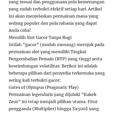
yang sesuai dan penggunaan pola kemenangan
yang sudah terbukti efektif setiap hari. Artikel
ini akan menjelaskan permainan mana yang
sedang populer dan pola rahasia yang dapat
Anda coba!
Memilih Slot Gacor Tanpa Rugi
Istilah “gacor” (mudah menang) merujuk pada
permainan slot yang memiliki Tingkat
Pengembalian Pemain (RTP) yang tinggi serta
keseimbangan volatilitas. Berikut ini adalah
beberapa pilihan dari penyedia terkemuka yang
sering kali terbukti gacor:
Gates of Olympus (Pragmatic Play)
Permainan legendaris yang dijuluki “Kakek
Zeus” ini tetap menjadi pilihan utama. Fitur
pengganda (Multiplier) hingga $x500$ yang