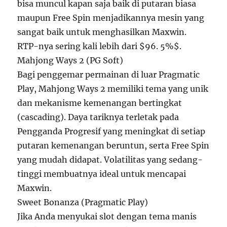
bisa muncul kapan saja baik di putaran biasa
maupun Free Spin menjadikannya mesin yang
sangat baik untuk menghasilkan Maxwin.
RTP-nya sering kali lebih dari $96. 5%$.
Mahjong Ways 2 (PG Soft)
Bagi penggemar permainan di luar Pragmatic
Play, Mahjong Ways 2 memiliki tema yang unik
dan mekanisme kemenangan bertingkat
(cascading). Daya tariknya terletak pada
Pengganda Progresif yang meningkat di setiap
putaran kemenangan beruntun, serta Free Spin
yang mudah didapat. Volatilitas yang sedang-
tinggi membuatnya ideal untuk mencapai
Maxwin.
Sweet Bonanza (Pragmatic Play)
Jika Anda menyukai slot dengan tema manis