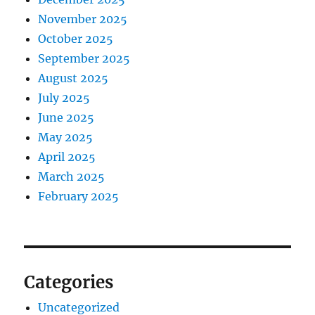
November 2025
October 2025
September 2025
August 2025
July 2025
June 2025
May 2025
April 2025
March 2025
February 2025
Categories
Uncategorized