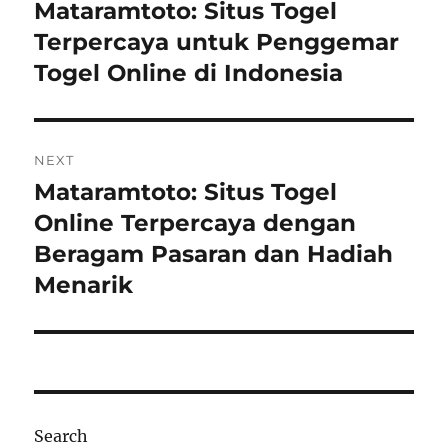
navigation
Mataramtoto: Situs Togel
Previous
post:
Terpercaya untuk Penggemar
Togel Online di Indonesia
NEXT
Mataramtoto: Situs Togel
Next
post:
Online Terpercaya dengan
Beragam Pasaran dan Hadiah
Menarik
Search