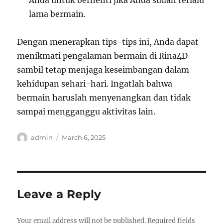
Anda untuk berhenti jika Anda sudah terlalu
lama bermain.
Dengan menerapkan tips-tips ini, Anda dapat
menikmati pengalaman bermain di Rina4D
sambil tetap menjaga keseimbangan dalam
kehidupan sehari-hari. Ingatlah bahwa
bermain haruslah menyenangkan dan tidak
sampai mengganggu aktivitas lain.
Author
Posted
admin
March 6, 2025
on
Leave a Reply
Your email address will not be published.
Required fields