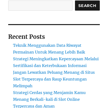
SEARCH
Recent Posts
Teknik Menggunakan Data Riwayat
Permainan Untuk Menang Lebih Baik
Strategi Meningkatkan Kepercayaan Melalui
Sertifikasi dan Keterbukaan Informasi
Jangan Lewatkan Peluang Menang di Situs
Slot Terpercaya dan Raup Keuntungan
Melimpah
Strategi Cerdas yang Menjamin Kamu
Menang Berkali-kali di Slot Online
Terpercaya dan Aman