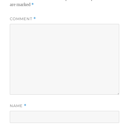
are marked
*
COMMENT
*
NAME
*