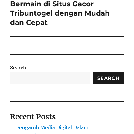
post:
Bermain di Situs Gacor
Tribuntogel dengan Mudah
dan Cepat
Search
SEARCH
Recent Posts
Pengaruh Media Digital Dalam