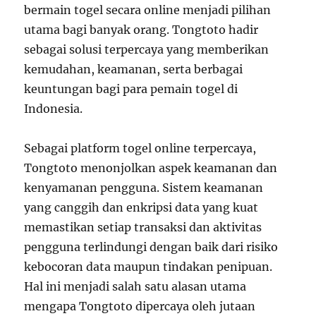
bermain togel secara online menjadi pilihan
utama bagi banyak orang. Tongtoto hadir
sebagai solusi terpercaya yang memberikan
kemudahan, keamanan, serta berbagai
keuntungan bagi para pemain togel di
Indonesia.
Sebagai platform togel online terpercaya,
Tongtoto menonjolkan aspek keamanan dan
kenyamanan pengguna. Sistem keamanan
yang canggih dan enkripsi data yang kuat
memastikan setiap transaksi dan aktivitas
pengguna terlindungi dengan baik dari risiko
kebocoran data maupun tindakan penipuan.
Hal ini menjadi salah satu alasan utama
mengapa Tongtoto dipercaya oleh jutaan