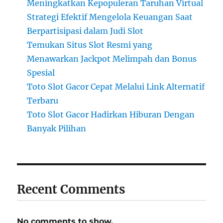
Meningkatkan Kepopuleran Taruhan Virtual
Strategi Efektif Mengelola Keuangan Saat
Berpartisipasi dalam Judi Slot
Temukan Situs Slot Resmi yang
Menawarkan Jackpot Melimpah dan Bonus
Spesial
Toto Slot Gacor Cepat Melalui Link Alternatif
Terbaru
Toto Slot Gacor Hadirkan Hiburan Dengan
Banyak Pilihan
Recent Comments
No comments to show.