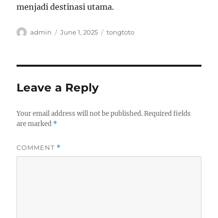
menjadi destinasi utama.
Author
Posted
Tags
admin
June 1, 2025
tongtoto
on
Leave a Reply
Your email address will not be published.
Required fields
are marked
*
COMMENT
*