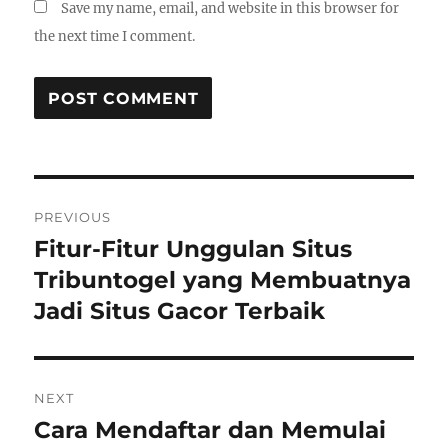
Save my name, email, and website in this browser for
the next time I comment.
Post
PREVIOUS
navigation
Fitur-Fitur Unggulan Situs
Previous
post:
Tribuntogel yang Membuatnya
Jadi Situs Gacor Terbaik
NEXT
Cara Mendaftar dan Memulai
Next