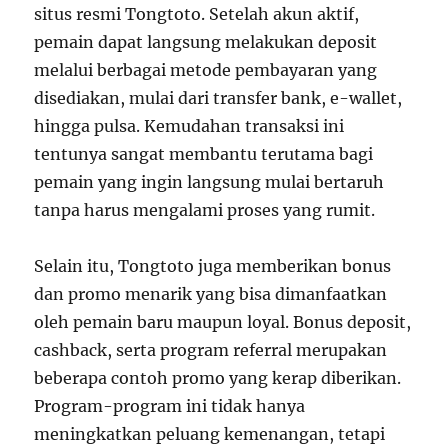
situs resmi Tongtoto. Setelah akun aktif,
pemain dapat langsung melakukan deposit
melalui berbagai metode pembayaran yang
disediakan, mulai dari transfer bank, e-wallet,
hingga pulsa. Kemudahan transaksi ini
tentunya sangat membantu terutama bagi
pemain yang ingin langsung mulai bertaruh
tanpa harus mengalami proses yang rumit.
Selain itu, Tongtoto juga memberikan bonus
dan promo menarik yang bisa dimanfaatkan
oleh pemain baru maupun loyal. Bonus deposit,
cashback, serta program referral merupakan
beberapa contoh promo yang kerap diberikan.
Program-program ini tidak hanya
meningkatkan peluang kemenangan, tetapi