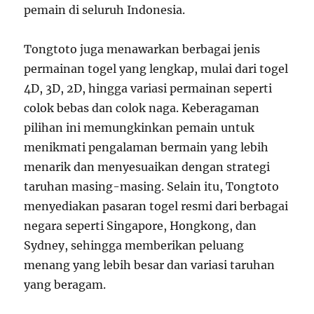
pemain di seluruh Indonesia.
Tongtoto juga menawarkan berbagai jenis
permainan togel yang lengkap, mulai dari togel
4D, 3D, 2D, hingga variasi permainan seperti
colok bebas dan colok naga. Keberagaman
pilihan ini memungkinkan pemain untuk
menikmati pengalaman bermain yang lebih
menarik dan menyesuaikan dengan strategi
taruhan masing-masing. Selain itu, Tongtoto
menyediakan pasaran togel resmi dari berbagai
negara seperti Singapore, Hongkong, dan
Sydney, sehingga memberikan peluang
menang yang lebih besar dan variasi taruhan
yang beragam.