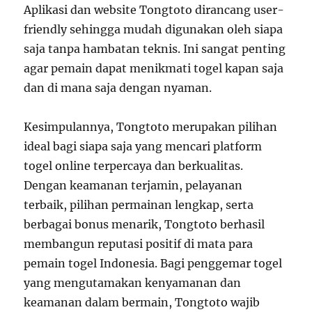
Aplikasi dan website Tongtoto dirancang user-
friendly sehingga mudah digunakan oleh siapa
saja tanpa hambatan teknis. Ini sangat penting
agar pemain dapat menikmati togel kapan saja
dan di mana saja dengan nyaman.
Kesimpulannya, Tongtoto merupakan pilihan
ideal bagi siapa saja yang mencari platform
togel online terpercaya dan berkualitas.
Dengan keamanan terjamin, pelayanan
terbaik, pilihan permainan lengkap, serta
berbagai bonus menarik, Tongtoto berhasil
membangun reputasi positif di mata para
pemain togel Indonesia. Bagi penggemar togel
yang mengutamakan kenyamanan dan
keamanan dalam bermain, Tongtoto wajib