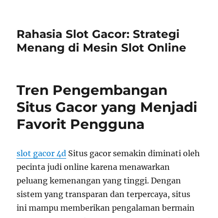
Rahasia Slot Gacor: Strategi
Menang di Mesin Slot Online
Tren Pengembangan
Situs Gacor yang Menjadi
Favorit Pengguna
slot gacor 4d
Situs gacor semakin diminati oleh
pecinta judi online karena menawarkan
peluang kemenangan yang tinggi. Dengan
sistem yang transparan dan terpercaya, situs
ini mampu memberikan pengalaman bermain