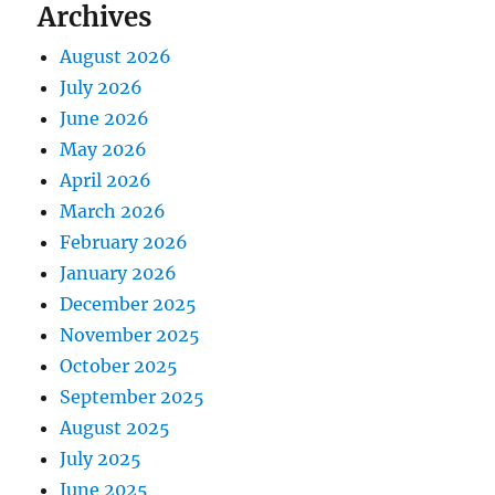
Archives
August 2026
July 2026
June 2026
May 2026
April 2026
March 2026
February 2026
January 2026
December 2025
November 2025
October 2025
September 2025
August 2025
July 2025
June 2025