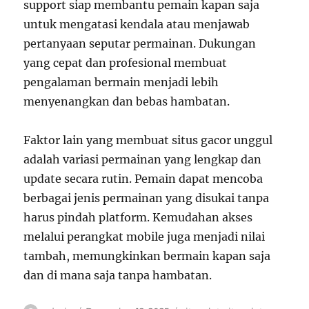
support siap membantu pemain kapan saja
untuk mengatasi kendala atau menjawab
pertanyaan seputar permainan. Dukungan
yang cepat dan profesional membuat
pengalaman bermain menjadi lebih
menyenangkan dan bebas hambatan.
Faktor lain yang membuat situs gacor unggul
adalah variasi permainan yang lengkap dan
update secara rutin. Pemain dapat mencoba
berbagai jenis permainan yang disukai tanpa
harus pindah platform. Kemudahan akses
melalui perangkat mobile juga menjadi nilai
tambah, memungkinkan bermain kapan saja
dan di mana saja tanpa hambatan.