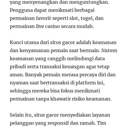
yang menyenangkan dan menguntungkan.
Pengguna dapat menikmati berbagai
permainan favorit seperti slot, togel, dan
permainan live casino secara mudah.
Kunci utama dari situs gacor adalah keamanan
dan kenyamanan pemain saat bermain. Sistem
keamanan yang canggih melindungi data
pribadi serta transaksi keuangan agar tetap
aman. Banyak pemain merasa percaya diri dan
nyaman saat bertransaksi di platform ini,
sehingga mereka bisa fokus menikmati
permainan tanpa khawatir risiko keamanan.
Selain itu, situs gacor menyediakan layanan
pelanggan yang responsif dan ramah. Tim